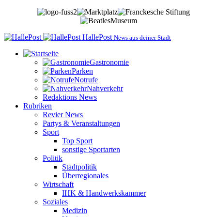
HallePost
News aus deiner Stadt
Gastronomie
Parken
Notrufe
Nahverkehr
Redaktions News
Rubriken
Revier News
Partys & Veranstaltungen
Sport
Top Sport
sonstige Sportarten
Politik
Stadtpolitik
Überregionales
Wirtschaft
IHK & Handwerkskammer
Soziales
Medizin