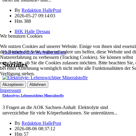
By
Redaktion HallePost
2026-05-27 09:14:03
Hits
388
IHK Halle Dessau
Wir benutzen Cookies
Wir nutzen Cookies auf unserer Website. Einige von ihnen sind essenzie
den Betrieb der Seite, während andere uns helfen, diese Website und d
Hier könnte Ihre Werbung stehen
Nutzererfahrung zu verbessern (Tracking Cookies). Sie können selbst
entscheiden, ob Sie die Cookies zulassen möchten. Bitte beachten Sie, 
Soziales
bei einer Ablehnung womöglich nicht mehr alle Funktionalitäten der Se
Verfügung stehen.
Soziales
Akzeptieren
Ablehnen
Impressum
Elektrolyte: Lebenswichtige Mineralstoffe
3 Fragen an die AOK Sachsen-Anhalt Elektrolyte sind
unverzichtbar für viele Körperfunktionen. Sie unterstützen
...
By
Redaktion HallePost
2026-08-06 08:37:12
Hits
57