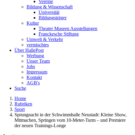
Vereine
Bildung & Wissenschaft
Universität
Bildungsträger
Kultur
Theater Museen Ausstellungen
Franckesche Stiftung
Umwelt & Verkehr
vermischtes
Über HallePost
Werbung
Unser Team
Jobs
Impressum
Kontakt
AGB's
Suche
Home
Rubriken
Sport
Sprungnacht in der Schwimmhalle Neustadt: Kleine Show,
Mitmachen, Springen vom 10-Meter-Turm – und Premiere
der neuen Trainings-Longe