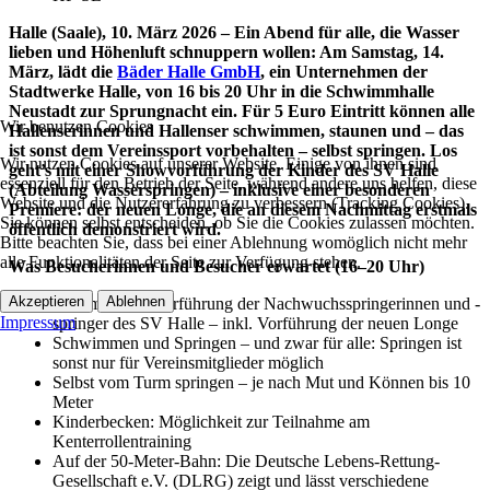
Halle (Saale), 10. März 2026 – Ein Abend für alle, die Wasser
lieben und Höhenluft schnuppern wollen: Am Samstag, 14.
März, lädt die
Bäder Halle GmbH
, ein Unternehmen der
Stadtwerke Halle, von 16 bis 20 Uhr in die Schwimmhalle
Neustadt zur Sprungnacht ein. Für 5 Euro Eintritt können alle
Wir benutzen Cookies
Hallenserinnen und Hallenser schwimmen, staunen und – das
ist sonst dem Vereinssport vorbehalten – selbst springen. Los
Wir nutzen Cookies auf unserer Website. Einige von ihnen sind
geht’s mit einer Showvorführung der Kinder des SV Halle
essenziell für den Betrieb der Seite, während andere uns helfen, diese
(Abteilung Wasserspringen) – inklusive einer besonderen
Website und die Nutzererfahrung zu verbessern (Tracking Cookies).
Premiere: der neuen Longe, die an diesem Nachmittag erstmals
Sie können selbst entscheiden, ob Sie die Cookies zulassen möchten.
öffentlich demonstriert wird.
Bitte beachten Sie, dass bei einer Ablehnung womöglich nicht mehr
alle Funktionalitäten der Seite zur Verfügung stehen.
Was Besucherinnen und Besucher erwartet (16–20 Uhr)
Akzeptieren
Ablehnen
Start mit Showvorführung der Nachwuchsspringerinnen und -
Impressum
springer des SV Halle – inkl. Vorführung der neuen Longe
Schwimmen und Springen – und zwar für alle: Springen ist
sonst nur für Vereinsmitglieder möglich
Selbst vom Turm springen – je nach Mut und Können bis 10
Meter
Kinderbecken: Möglichkeit zur Teilnahme am
Kenterrollentraining
Auf der 50-Meter-Bahn: Die Deutsche Lebens-Rettung-
Gesellschaft e.V. (DLRG) zeigt und lässt verschiedene