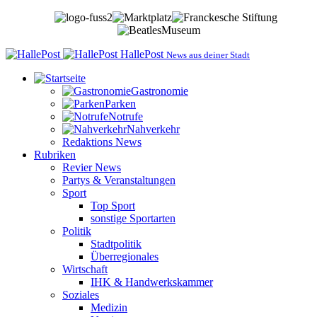
HallePost
News aus deiner Stadt
Gastronomie
Parken
Notrufe
Nahverkehr
Redaktions News
Rubriken
Revier News
Partys & Veranstaltungen
Sport
Top Sport
sonstige Sportarten
Politik
Stadtpolitik
Überregionales
Wirtschaft
IHK & Handwerkskammer
Soziales
Medizin