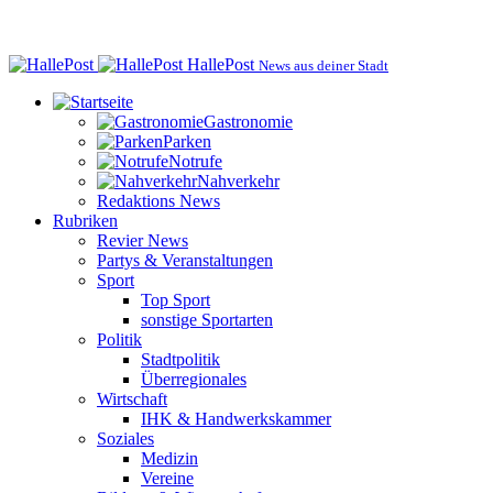
HallePost
News aus deiner Stadt
Gastronomie
Parken
Notrufe
Nahverkehr
Redaktions News
Rubriken
Revier News
Partys & Veranstaltungen
Sport
Top Sport
sonstige Sportarten
Politik
Stadtpolitik
Überregionales
Wirtschaft
IHK & Handwerkskammer
Soziales
Medizin
Vereine