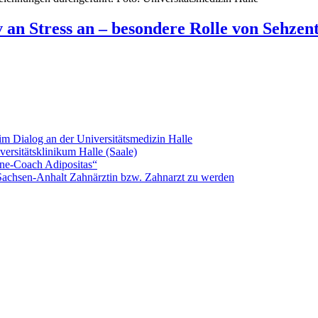
iv an Stress an – besondere Rolle von Sehze
im Dialog an der Universitätsmedizin Halle
ersitätsklinikum Halle (Saale)
ine-Coach Adipositas“
 Sachsen-Anhalt Zahnärztin bzw. Zahnarzt zu werden