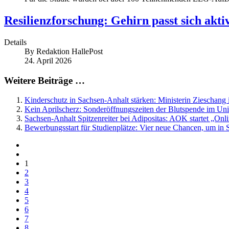
Resilienzforschung: Gehirn passt sich akt
Details
By
Redaktion HallePost
24. April 2026
Weitere Beiträge …
Kinderschutz in Sachsen-Anhalt stärken: Ministerin Zieschang 
Kein Aprilscherz: Sonderöffnungszeiten der Blutspende im Univ
Sachsen-Anhalt Spitzenreiter bei Adipositas: AOK startet „Onl
Bewerbungsstart für Studienplätze: Vier neue Chancen, um in
1
2
3
4
5
6
7
8