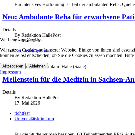
Ein intensives Hörtraining ist Teil der ambulanten Reha. Quelle
Neu: Ambulante Reha für erwachsene Pati
Details
By
Redaktion HallePost
Wir benutzen Cookies
27. Mai 2026
Wir nutzen Cookies auf unserer Website. Einige von ihnen sind essenzi
Cochlea-Implantat
können selbst entscheiden, ob Sie die Cookies zulassen möchten. Bitte
Akzeptieren
Ablehnen
(c) Universitätsklinikum Halle (Saale)
Impressum
Meilenstein für die Medizin in Sachsen-An
Details
By
Redaktion HallePost
17. Mai 2026
richtfest
Universitätsklinikum
Für die Studie wurden bei über 100 Teilnehmenden EEG-Aufzei