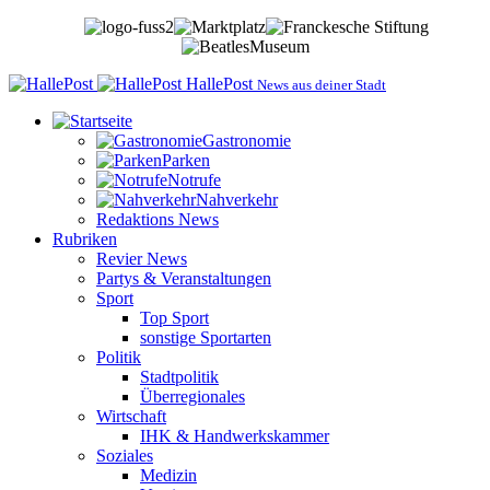
HallePost
News aus deiner Stadt
Gastronomie
Parken
Notrufe
Nahverkehr
Redaktions News
Rubriken
Revier News
Partys & Veranstaltungen
Sport
Top Sport
sonstige Sportarten
Politik
Stadtpolitik
Überregionales
Wirtschaft
IHK & Handwerkskammer
Soziales
Medizin