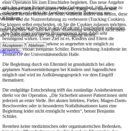
einer Operation bis zum Einschlafen begleiten. Das neue Angebot
gibt den jungen Patient:innen mehr Geborgenheit, hilft Ängste zu
Wir nutzen Cookies auf unserer Website. Einige von ihnen sind
reduzieren und stärkt die familienorientierte Betreuung am
essenziell für den Betrieb der Seite, während andere uns helfen, diese
Klinikum.
Website und die Nutzererfahrung zu verbessern (Tracking Cookies).
Sie können selbst entscheiden, ob Sie die Cookies zulassen möchten.
„Für Kinder ist der Weg in den OP oft mit Unsicherheit verbunden.
Bitte beachten Sie, dass bei einer Ablehnung womöglich nicht mehr
Die Nähe einer vertrauten Bezugsperson kann dabei sehr
alle Funktionalitäten der Seite zur Verfügung stehen.
beruhigend wirken. Unser Ziel ist es, Kindern und Eltern die
Situation rund um die Narkose so angenehm wie möglich zu
Akzeptieren
Ablehnen
gestalten“, erklärt Benjamin Schüler, Bereichsleitung Anästhesie im
Impressum
Zentral-OP der Universitätsmedizin Halle.
Die Begleitung durch ein Elternteil ist grundsätzlich bei allen
geplanten Narkoseeinleitungen bei Kindern und Jugendlichen
möglich und wird im Aufklärungsgespräch vor dem Eingriff
thematisiert.
Die endgültige Entscheidung trifft das zuständige Anästhesieteam
direkt vor der Operation. „Die Sicherheit unserer Patient:innen steht
jederzeit an erster Stelle. Bei akuten Infekten, Fieber, Magen-Darm-
Beschwerden oder in besonderen Notfallsituationen kann eine
Begleitung leider nicht ermöglicht werden“, betont Benjamin
Schüler.
Bestehen keine medizinischen oder organisatorischen Bedenken,