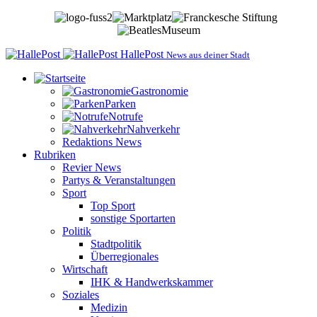
HallePost
News aus deiner Stadt
Gastronomie
Parken
Notrufe
Nahverkehr
Redaktions News
Rubriken
Revier News
Partys & Veranstaltungen
Sport
Top Sport
sonstige Sportarten
Politik
Stadtpolitik
Überregionales
Wirtschaft
IHK & Handwerkskammer
Soziales
Medizin