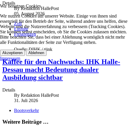
Details
Wir benutzen Cookies
By
Redaktion HallePost
05. August 2026
Wir nutzen Cookies auf unserer Website. Einige von ihnen sind
essenziell für den Betrieb der Seite, während andere uns helfen, diese
Zoll
Website und die Nutzererfahrung zu verbessern (Tracking Cookies).
Einfuhr
Sie können selbst entscheiden, ob Sie die Cookies zulassen möchten.
Freigrenzen
Bitte beachten Sie, dass bei einer Ablehnung womöglich nicht mehr
alle Funktionalitäten der Seite zur Verfügung stehen.
Quelle: DIHK / tjink
Akzeptieren
Ablehnen
Impressum
Kaffee für den Nachwuchs: IHK Halle-
Dessau macht Bedeutung dualer
Ausbildung sichtbar
Details
By
Redaktion HallePost
31. Juli 2026
Bootsverkehr
Weitere Beiträge …