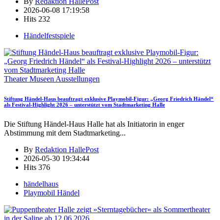
By
Redaktion HallePost
2026-06-08 17:19:58
Hits
232
Händelfestspiele
Theater Museen Ausstellungen
Stiftung Händel-Haus beauftragt exklusive Playmobil-Figur: „Georg Friedrich Händel“
als Festival-Highlight 2026 – unterstützt vom Stadtmarketing Halle
Die Stiftung Händel-Haus Halle hat als Initiatorin in enger
Abstimmung mit dem Stadtmarketing
...
By
Redaktion HallePost
2026-05-30 19:34:44
Hits
376
händelhaus
Playmobil Händel