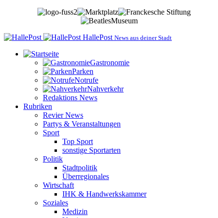
HallePost
News aus deiner Stadt
Gastronomie
Parken
Notrufe
Nahverkehr
Redaktions News
Rubriken
Revier News
Partys & Veranstaltungen
Sport
Top Sport
sonstige Sportarten
Politik
Stadtpolitik
Überregionales
Wirtschaft
IHK & Handwerkskammer
Soziales
Medizin