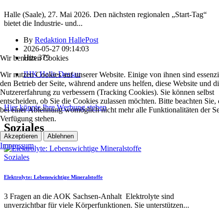
Halle (Saale), 27. Mai 2026. Den nächsten regionalen „Start-Tag“
bietet die Industrie- und
...
By
Redaktion HallePost
2026-05-27 09:14:03
Hits
379
Wir benutzen Cookies
IHK Halle Dessau
Wir nutzen Cookies auf unserer Website. Einige von ihnen sind essenzie
den Betrieb der Seite, während andere uns helfen, diese Website und d
Nutzererfahrung zu verbessern (Tracking Cookies). Sie können selbst
entscheiden, ob Sie die Cookies zulassen möchten. Bitte beachten Sie, 
Hier könnte Ihre Werbung stehen
bei einer Ablehnung womöglich nicht mehr alle Funktionalitäten der Se
Verfügung stehen.
Soziales
Akzeptieren
Ablehnen
Impressum
Soziales
Elektrolyte: Lebenswichtige Mineralstoffe
3 Fragen an die AOK Sachsen-Anhalt Elektrolyte sind
unverzichtbar für viele Körperfunktionen. Sie unterstützen
...