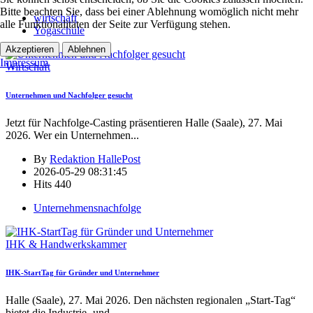
Bitte beachten Sie, dass bei einer Ablehnung womöglich nicht mehr
wirtschaft
alle Funktionalitäten der Seite zur Verfügung stehen.
Yogaschule
Akzeptieren
Ablehnen
Impressum
Wirtschaft
Unternehmen und Nachfolger gesucht
Jetzt für Nachfolge-Casting präsentieren Halle (Saale), 27. Mai
2026. Wer ein Unternehmen
...
By
Redaktion HallePost
2026-05-29 08:31:45
Hits
440
Unternehmensnachfolge
IHK & Handwerkskammer
IHK-StartTag für Gründer und Unternehmer
Halle (Saale), 27. Mai 2026. Den nächsten regionalen „Start-Tag“
bietet die Industrie- und
...