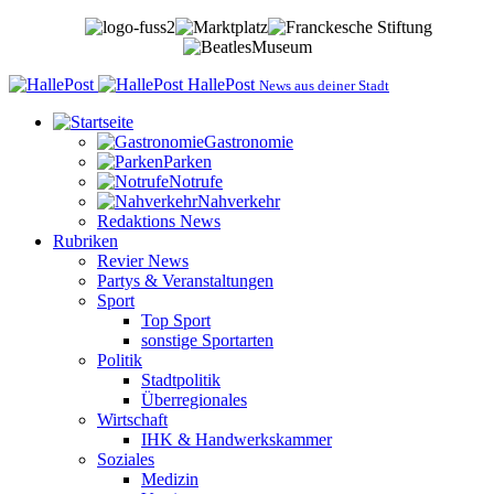
HallePost
News aus deiner Stadt
Gastronomie
Parken
Notrufe
Nahverkehr
Redaktions News
Rubriken
Revier News
Partys & Veranstaltungen
Sport
Top Sport
sonstige Sportarten
Politik
Stadtpolitik
Überregionales
Wirtschaft
IHK & Handwerkskammer
Soziales
Medizin