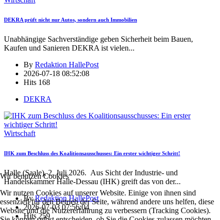
DEKRA prüft nicht nur Autos, sondern auch Immobilien
Unabhängige Sachverständige geben Sicherheit beim Bauen,
Kaufen und Sanieren DEKRA ist vielen
...
By
Redaktion HallePost
2026-07-18 08:52:08
Hits
168
DEKRA
Wirtschaft
IHK zum Beschluss des Koalitionsausschusses: Ein erster wichtiger Schritt!
Halle (Saale), 2. Juli 2026. Aus Sicht der Industrie- und
Wir benutzen Cookies
Handelskammer Halle-Dessau (IHK) greift das von der
...
Wir nutzen Cookies auf unserer Website. Einige von ihnen sind
By
Redaktion HallePost
essenziell für den Betrieb der Seite, während andere uns helfen, diese
2026-07-03 07:56:04
Website und die Nutzererfahrung zu verbessern (Tracking Cookies).
Hits
259
Sie können selbst entscheiden, ob Sie die Cookies zulassen möchten.