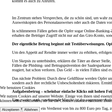
kommt es auch zu Anrufen.
Im Zentrum stehen Versprechen, die zu schön sind, um wahr zu
Ausweiskopien des Personalausweises oder auch die Daten von B
In schlimmeren Fällen geben die Opfer sogar Online-Banking-Z
erhalten die Betrüger Zugriff nicht nur auf das Giro-Konto, s
Der eigentliche Betrug beginnt mit Testüberweisungen. Op
Um den Appetit auf Rendite immer weiter zu erhöhen, erfolgen s
Um Skepsis zu unterbinden, erklären die Täter an dieser Stelle
Fällen die Phishing- und Betrugsprävention der Saalesparkasse
reagiert, hat schon verloren. Das Geld – in vielen Fällen sind 
Das nächste Problem: Durch diese Geldflüsse werden Opfer unw
sondern auch ihre rechtliche Unbescholtenheit riskieren. Ermit
Wir benutzen Cookies
Aufgabenbetrug – scheinbar einfache Klicks mit hohen Fo
Wir nutzen Cookies auf unserer Website. Einige von ihnen sind essenzi
Eine zweite, stark zunehmende Masche ist der sogenannte Auf
können selbst entscheiden, ob Sie die Cookies zulassen möchten. Bitte
Versprochen wird ein Verdienst von bis zu 800 Euro pro Tag, z
Akzeptieren
Ablehnen