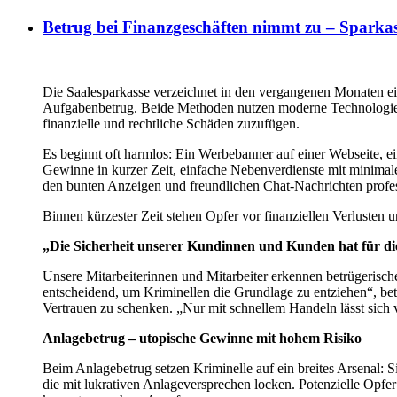
Betrug bei Finanzgeschäften nimmt zu – Sparkas
Die Saalesparkasse verzeichnet in den vergangenen Monaten ei
Aufgabenbetrug. Beide Methoden nutzen moderne Technologien
finanzielle und rechtliche Schäden zuzufügen.
Es beginnt oft harmlos: Ein Werbebanner auf einer Webseite, 
Gewinne in kurzer Zeit, einfache Nebenverdienste mit minimal
den bunten Anzeigen und freundlichen Chat-Nachrichten profes
Binnen kürzester Zeit stehen Opfer vor finanziellen Verlusten un
„Die Sicherheit unserer Kundinnen und Kunden hat für die 
Unsere Mitarbeiterinnen und Mitarbeiter erkennen betrügerisc
entscheidend, um Kriminellen die Grundlage zu entziehen“, bet
Vertrauen zu schenken. „Nur mit schnellem Handeln lässt sich 
Anlagebetrug – utopische Gewinne mit hohem Risiko
Beim Anlagebetrug setzen Kriminelle auf ein breites Arsenal: Si
die mit lukrativen Anlageversprechen locken. Potenzielle Opf