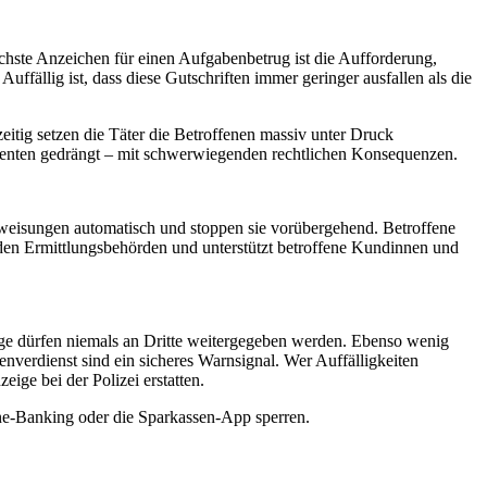
hste Anzeichen für einen Aufgabenbetrug ist die Aufforderung,
uffällig ist, dass diese Gutschriften immer geringer ausfallen als die
itig setzen die Täter die Betroffenen massiv unter Druck
agenten gedrängt – mit schwerwiegenden rechtlichen Konsequenzen.
weisungen automatisch und stoppen sie vorübergehend. Betroffene
t den Ermittlungsbehörden und unterstützt betroffene Kundinnen und
nge dürfen niemals an Dritte weitergegeben werden. Ebenso wenig
verdienst sind ein sicheres Warnsignal. Wer Auffälligkeiten
ige bei der Polizei erstatten.
line-Banking oder die Sparkassen-App sperren.