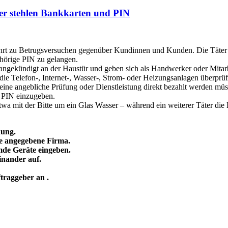
r stehlen Bankkarten und PIN
ehrt zu Betrugsversuchen
gegenüber Kundinnen und Kunden. Die Täter g
hörige PIN zu gelangen.
nangekündigt an der Haustür
und geben sich als Handwerker oder Mita
ie Telefon-, Internet-,
Wasser-, Strom- oder Heizungsanlagen überprü
s eine angebliche Prüfung oder
Dienstleistung direkt bezahlt werden mü
e PIN einzugeben.
twa mit der Bitte um ein Glas
Wasser – während ein weiterer Täter die
nung.
die angegebene Firma.
emde Geräte eingeben.
nander auf.
ftraggeber an .