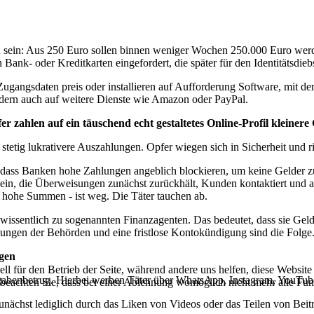
 sein: Aus 250 Euro sollen binnen weniger Wochen 250.000 Euro werde
ank- oder Kreditkarten eingefordert, die später für den Identitätsdieb
ugangsdaten preis oder installieren auf Aufforderung Software, mit d
ondern auch auf weitere Dienste wie Amazon oder PayPal.
fer zahlen auf
ein täuschend echt gestaltetes Online-Profil kleiner
tetig lukrativere Auszahlungen. Opfer wiegen sich in Sicherheit und r
, dass Banken hohe Zahlungen angeblich blockieren, um keine Gelder zu 
 ein, die Überweisungen zunächst zurückhält, Kunden kontaktiert und au
es hohe Summen - ist weg. Die Täter tauchen ab.
issentlich zu sogenannten Finanzagenten. Das bedeutet, dass sie Geld
tlungen der Behörden und eine fristlose Kontokündigung sind die Folge
lgen
ell für den Betrieb der Seite, während andere uns helfen, diese Websit
gabenbetrug. Hierbei werben Täter über WhatsApp, Instagram, YouTube,
 beachten Sie, dass bei einer Ablehnung womöglich nicht mehr alle Funk
unächst lediglich durch das Liken von Videos oder das Teilen von Beit