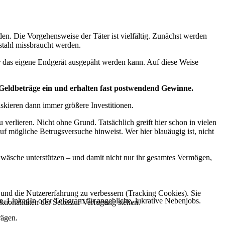
n. Die Vorgehensweise der Täter ist vielfältig. Zunächst werden
stahl missbraucht werden.
er das eigene Endgerät ausgepäht werden kann. Auf diese Weise
e Geldbeträge ein
und erhalten fast postwendend Gewinne.
iskieren dann immer größere Investitionen.
verlieren. Nicht ohne Grund. Tatsächlich greift hier schon in vielen
f mögliche Betrugsversuche hinweist. Wer hier blauäugig ist, nicht
wäsche unterstützen – und damit nicht nur ihr gesamtes Vermögen,
.
e und die Nutzererfahrung zu verbessern (Tracking Cookies). Sie
 LinkedIn oder Telegram für angebliche, lukrative Nebenjobs.
tionalitäten der Seite zur Verfügung stehen.
rägen.