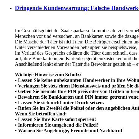
Dringende Kundenwarnung: Falsche Handwerke
Im Geschäftsgebiet der Saalesparkasse kommt es derzeit verm
Menschen vor und versuchen, an Bankkarten sowie die dazuge
Die Masche der Täter ist nicht neu: Die Betrüger erscheinen u
Unter verschiedenen Vorwänden behaupten sie beispielsweise, d
Im Verlauf des Gesprächs erklären die Täter dann schnell, das
auf, ihre Bankkarte in ein Kartenlesegerät einzustecken und di
Anschließend lenkt einer der Täter die Bewohner gezielt ab – e
Wichtige Hinweise zum Schutz:
• Lassen Sie keine unbekannten Handwerker in Ihre Woh
• Verlangen Sie stets einen Dienstausweis und prüfen Sie 
• Geben Sie niemals Ihre PIN preis oder von Dritten in fr
• Bewahren Sie Bankkarten und PIN immer getrennt vonei
• Lassen Sie sich nicht unter Druck setzen.
• Rufen Sie im Zweifel die Polizei oder den angeblichen Au
Wenn Sie betroffen sind:
• Lassen Sie Ihre Karte sofort sperren!
• Informieren Sie umgehend die Polizei!
• Warnen Sie Angehörige, Freunde und Nachbarn!