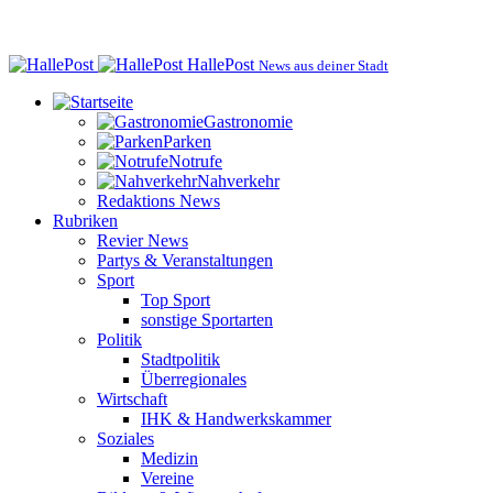
HallePost
News aus deiner Stadt
Gastronomie
Parken
Notrufe
Nahverkehr
Redaktions News
Rubriken
Revier News
Partys & Veranstaltungen
Sport
Top Sport
sonstige Sportarten
Politik
Stadtpolitik
Überregionales
Wirtschaft
IHK & Handwerkskammer
Soziales
Medizin
Vereine