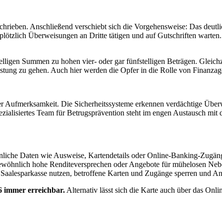
rieben. Anschließend verschiebt sich die Vorgehensweise: Das deutlic
lötzlich Überweisungen an Dritte tätigen und auf Gutschriften warten. A
ligen Summen zu hohen vier- oder gar fünfstelligen Beträgen. Gleichze
istung zu gehen. Auch hier werden die Opfer in die Rolle von Finanz
er Aufmerksamkeit. Die Sicherheitssysteme erkennen verdächtige Über
pezialisiertes Team für Betrugsprävention steht im engen Austausch mi
sönliche Daten wie Ausweise, Kartendetails oder Online-Banking-Zugä
gewöhnlich hohe Renditeversprechen oder Angebote für mühelosen Neben
 Saalesparkasse nutzen, betroffene Karten und Zugänge sperren und Anze
16 immer
erreichbar.
Alternativ lässt sich die Karte auch über das On