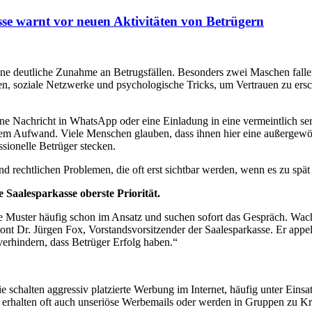
se warnt vor neuen Aktivitäten von Betrügern
ne deutliche Zunahme an Betrugsfällen. Besonders zwei Maschen fallen
, soziale Netzwerke und psychologische Tricks, um Vertrauen zu er
eine Nachricht in WhatsApp oder eine Einladung in eine vermeintlich 
em Aufwand. Viele Menschen glauben, dass ihnen hier eine außergewöh
sionelle Betrüger stecken.
d rechtlichen Problemen, die oft erst sichtbar werden, wenn es zu spät 
Saalesparkasse oberste Priorität.
he Muster häufig schon im Ansatz und suchen sofort das Gespräch. Wa
ont Dr. Jürgen Fox, Vorstandsvorsitzender der Saalesparkasse. Er app
verhindern, dass Betrüger Erfolg haben.“
e schalten aggressiv platzierte Werbung im Internet, häufig unter Einsa
er erhalten oft auch unseriöse Werbemails oder werden in Gruppen zu