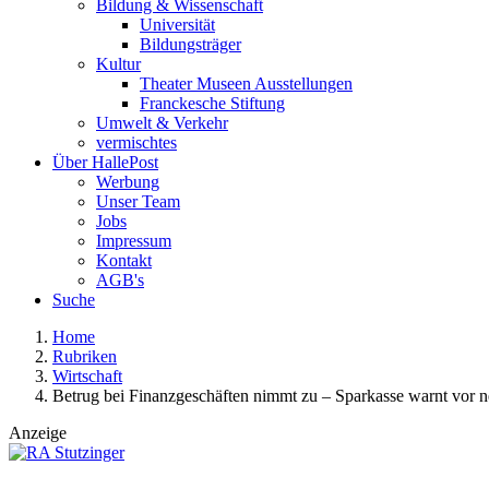
Bildung & Wissenschaft
Universität
Bildungsträger
Kultur
Theater Museen Ausstellungen
Franckesche Stiftung
Umwelt & Verkehr
vermischtes
Über HallePost
Werbung
Unser Team
Jobs
Impressum
Kontakt
AGB's
Suche
Home
Rubriken
Wirtschaft
Betrug bei Finanzgeschäften nimmt zu – Sparkasse warnt vor n
Anzeige