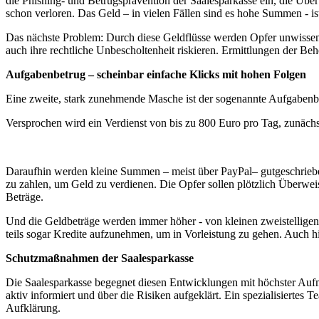
die Phishing- und Betrugsprävention der Saalesparkasse ein, die Über
schon verloren. Das Geld – in vielen Fällen sind es hohe Summen - is
Das nächste Problem: Durch diese Geldflüsse werden Opfer unwissent
auch ihre rechtliche Unbescholtenheit riskieren. Ermittlungen der Be
Aufgabenbetrug – scheinbar einfache Klicks mit hohen Folgen
Eine zweite, stark zunehmende Masche ist der sogenannte Aufgabenb
Versprochen wird ein Verdienst von bis zu 800 Euro pro Tag, zunächs
Daraufhin werden kleine Summen – meist über PayPal– gutgeschrieben
zu zahlen, um Geld zu verdienen. Die Opfer sollen plötzlich Überweisun
Beträge.
Und die Geldbeträge werden immer höher - von kleinen zweistelligen 
teils sogar Kredite aufzunehmen, um in Vorleistung zu gehen. Auch 
Schutzmaßnahmen der Saalesparkasse
Die Saalesparkasse begegnet diesen Entwicklungen mit höchster Auf
aktiv informiert und über die Risiken aufgeklärt. Ein spezialisierte
Aufklärung.