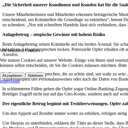
„Die Sicherheit unserer Kundinnen und Kunden hat für die Saale
Unsere Mitarbeiterinnen und Mitarbeiter erkennen betrügerische Mus
entscheidend, um Kriminellen die Grundlage zu entziehen“, betont Dr
zu schenken. „Nur mit schnellem Handeln lässt sich verhindern, dass
Anlagebetrug – utopische Gewinne mit hohem Risiko
Beim Anlagebetrug setzen Kriminelle auf ein breites Arsenal: Sie scha
lukrativen Anlageversprechen locken. Potenzielle Opfer erhalten o
Wir benutzen Cookies
Anrufen.
Wir nutzen Cookies auf unserer Website. Einige von ihnen sind essenzi
können selbst entscheiden, ob Sie die Cookies zulassen möchten. Bitte
Im Zentrum stehen Versprechen, die zu schön sind, um wahr zu sein:
Akzeptieren
Ablehnen
Ausweiskopien des Personalausweises oder auch die Daten von Bank- od
Impressum
In schlimmeren Fällen geben die Opfer sogar Online-Banking-Zugangsd
Betrüger Zugriff nicht nur auf das Giro-Konto, sondern auch auf we
Der eigentliche Betrug beginnt mit Testüberweisungen. Opfer za
Um den Appetit auf Rendite immer weiter zu erhöhen, erfolgen stetig 
Um Skepsis zu unterbinden, erklären die Täter an dieser Stelle, dass