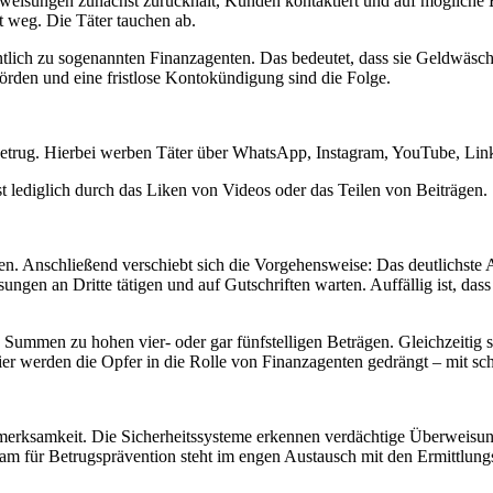
weisungen zunächst zurückhält, Kunden kontaktiert und auf mögliche Bet
t weg. Die Täter tauchen ab.
lich zu sogenannten Finanzagenten. Das bedeutet, dass sie Geldwäsche
hörden und eine fristlose Kontokündigung sind die Folge.
etrug. Hierbei werben Täter über WhatsApp, Instagram, YouTube, Linke
t lediglich durch das Liken von Videos oder das Teilen von Beiträgen.
. Anschließend verschiebt sich die Vorgehensweise: Das deutlichste A
gen an Dritte tätigen und auf Gutschriften warten. Auffällig ist, dass 
Summen zu hohen vier- oder gar fünfstelligen Beträgen. Gleichzeitig 
hier werden die Opfer in die Rolle von Finanzagenten gedrängt – mit 
merksamkeit. Die Sicherheitssysteme erkennen verdächtige Überweisun
s Team für Betrugsprävention steht im engen Austausch mit den Ermittl