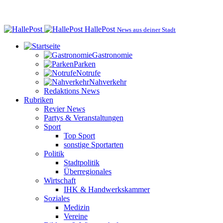
HallePost
News aus deiner Stadt
Gastronomie
Parken
Notrufe
Nahverkehr
Redaktions News
Rubriken
Revier News
Partys & Veranstaltungen
Sport
Top Sport
sonstige Sportarten
Politik
Stadtpolitik
Überregionales
Wirtschaft
IHK & Handwerkskammer
Soziales
Medizin
Vereine