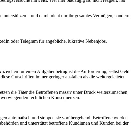
rugsversuche hinweist. Wer hier blauäugig ist, nicht reagiert, hat
 unterstützen – und damit nicht nur ihr gesamtes Vermögen, sondern
dIn oder Telegram für angebliche, lukrative Nebenjobs.
nzeichen für einen Aufgabenbetrug ist die Aufforderung, selbst Geld
diese Gutschriften immer geringer ausfallen als die weitergeleiteten
setzen die Täter die Betroffenen massiv unter Druck weiterzumachen,
schwerwiegenden rechtlichen Konsequenzen.
gen automatisch und stoppen sie vorübergehend. Betroffene werden
ungsbehörden und unterstützt betroffene Kundinnen und Kunden bei der