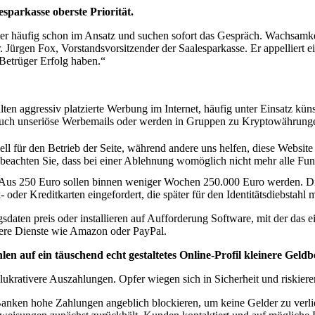
sparkasse oberste Priorität.
ter häufig schon im Ansatz und suchen sofort das Gespräch. Wachsamke
. Jürgen Fox, Vorstandsvorsitzender der Saalesparkasse. Er appelliert
 Betrüger Erfolg haben.“
lten aggressiv platzierte Werbung im Internet, häufig unter Einsatz küns
ft auch unseriöse Werbemails oder werden in Gruppen zu Kryptowährun
ell für den Betrieb der Seite, während andere uns helfen, diese Websit
 beachten Sie, dass bei einer Ablehnung womöglich nicht mehr alle Funk
 Aus 250 Euro sollen binnen weniger Wochen 250.000 Euro werden. Die
er Kreditkarten eingefordert, die später für den Identitätsdiebstahl 
aten preis oder installieren auf Aufforderung Software, mit der das 
itere Dienste wie Amazon oder PayPal.
hlen auf
ein täuschend echt gestaltetes Online-Profil kleinere Geld
lukrativere Auszahlungen. Opfer wiegen sich in Sicherheit und riskier
 Banken hohe Zahlungen angeblich blockieren, um keine Gelder zu verlier