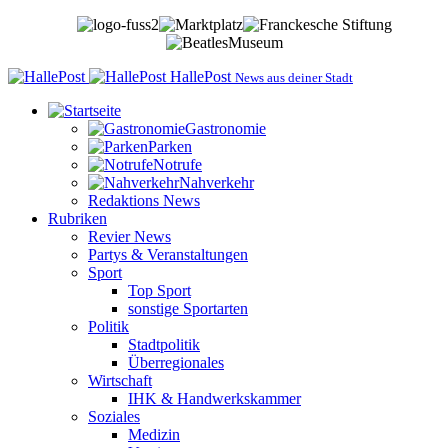
HallePost
News aus deiner Stadt
Gastronomie
Parken
Notrufe
Nahverkehr
Redaktions News
Rubriken
Revier News
Partys & Veranstaltungen
Sport
Top Sport
sonstige Sportarten
Politik
Stadtpolitik
Überregionales
Wirtschaft
IHK & Handwerkskammer
Soziales
Medizin