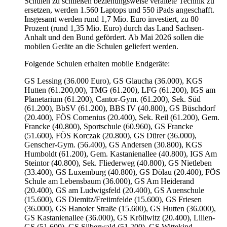
Schulen zu schließen beziehungsweise veraltete Technik zu
ersetzen, werden 1.560 Laptops und 550 iPads angeschafft.
Insgesamt werden rund 1,7 Mio. Euro investiert, zu 80
Prozent (rund 1,35 Mio. Euro) durch das Land Sachsen-
Anhalt und den Bund gefördert. Ab Mai 2026 sollen die
mobilen Geräte an die Schulen geliefert werden.
Folgende Schulen erhalten mobile Endgeräte:
GS Lessing (36.000 Euro), GS Glaucha (36.000), KGS
Hutten (61.200,00), TMG (61.200), LFG (61.200), IGS am
Planetarium (61.200), Cantor-Gym. (61.200), Sek. Süd
(61.200), BbSV (61.200), BBS IV (40.800), GS Büschdorf
(20.400), FÖS Comenius (20.400), Sek. Reil (61.200), Gem.
Francke (40.800), Sportschule (60.960), GS Francke
(51.600), FÖS Korczak (20.800), GS Dürer (36.000),
Genscher-Gym. (56.400), GS Andersen (30.800), KGS
Humboldt (61.200), Gem. Kastanienallee (40.800), IGS Am
Steintor (40.800), Sek. Fliederweg (40.800), GS Nietleben
(33.400), GS Luxemburg (40.800), GS Dölau (20.400), FÖS
Schule am Lebensbaum (36.000), GS Am Heiderand
(20.400), GS am Ludwigsfeld (20.400), GS Auenschule
(15.600), GS Diemitz/Freiimfelde (15.600), GS Friesen
(36.000), GS Hanoier Straße (15.600), GS Hutten (36.000),
GS Kastanienallee (36.000), GS Kröllwitz (20.400), Lilien-
GS (51.600), GS Silberwald (51.200), GS Wittekind