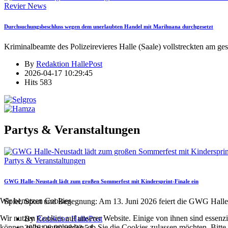
Revier News
Durchsuchungsbeschluss wegen dem unerlaubten Handel mit Marihuana durchgesetzt
Kriminalbeamte des Polizeirevieres Halle (Saale) vollstreckten am ge
By
Redaktion HallePost
2026-04-17 10:29:45
Hits
583
Partys & Veranstaltungen
Partys & Veranstaltungen
GWG Halle-Neustadt lädt zum großen Sommerfest mit Kindersprint-Finale ein
Wir benutzen Cookies
Spiel, Sport und Begegnung: Am 13. Juni 2026 feiert die GWG Halle
Wir nutzen Cookies auf unserer Website. Einige von ihnen sind essenzi
By
Redaktion HallePost
können selbst entscheiden, ob Sie die Cookies zulassen möchten. Bitte
2026-06-09 08:03:54