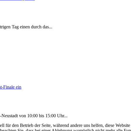
strigen Tag einen durch das
...
-Neustadt von 10:00 bis 15:00 Uhr
...
ell für den Betrieb der Seite, während andere uns helfen, diese Websit
 beachten Sie, dass bei einer Ablehnung womöglich nicht mehr alle Funk