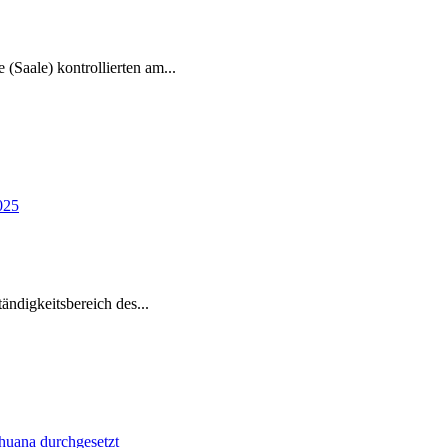
e (Saale) kontrollierten am
...
tändigkeitsbereich des
...