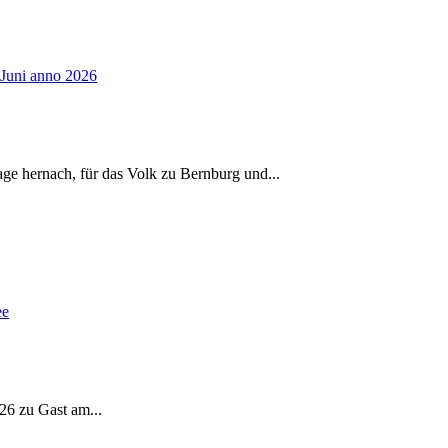
age hernach, für das Volk zu Bernburg und
...
026 zu Gast am
...