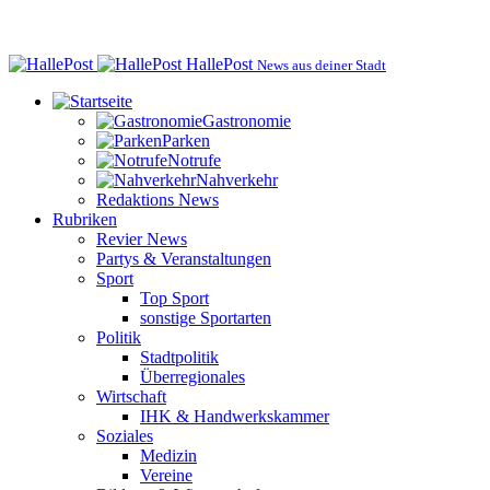
HallePost
News aus deiner Stadt
Gastronomie
Parken
Notrufe
Nahverkehr
Redaktions News
Rubriken
Revier News
Partys & Veranstaltungen
Sport
Top Sport
sonstige Sportarten
Politik
Stadtpolitik
Überregionales
Wirtschaft
IHK & Handwerkskammer
Soziales
Medizin
Vereine