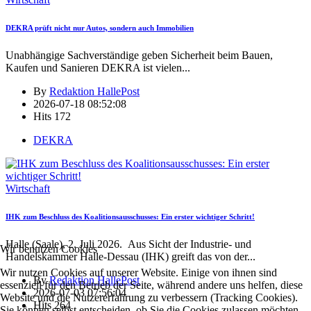
DEKRA prüft nicht nur Autos, sondern auch Immobilien
Unabhängige Sachverständige geben Sicherheit beim Bauen,
Kaufen und Sanieren DEKRA ist vielen
...
By
Redaktion HallePost
2026-07-18 08:52:08
Hits
172
DEKRA
Wirtschaft
IHK zum Beschluss des Koalitionsausschusses: Ein erster wichtiger Schritt!
Halle (Saale), 2. Juli 2026. Aus Sicht der Industrie- und
Wir benutzen Cookies
Handelskammer Halle-Dessau (IHK) greift das von der
...
Wir nutzen Cookies auf unserer Website. Einige von ihnen sind
By
Redaktion HallePost
essenziell für den Betrieb der Seite, während andere uns helfen, diese
2026-07-03 07:56:04
Website und die Nutzererfahrung zu verbessern (Tracking Cookies).
Hits
264
Sie können selbst entscheiden, ob Sie die Cookies zulassen möchten.