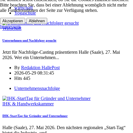
Bitte beachten Sie, dass bei einer Ablehnung womöglich nicht mehr
wirtschaft
alle Funktionalitäten der Seite zur Verfügung stehen.
Yogaschule
Akzeptieren
Ablehnen
Impressum
Wirtschaft
Unternehmen und Nachfolger gesucht
Jetzt für Nachfolge-Casting präsentieren Halle (Saale), 27. Mai
2026. Wer ein Unternehmen
...
By
Redaktion HallePost
2026-05-29 08:31:45
Hits
445
Unternehmensnachfolge
IHK & Handwerkskammer
IHK-StartTag für Gründer und Unternehmer
Halle (Saale), 27. Mai 2026. Den nächsten regionalen „Start-Tag“
bietet die Industrie- und
...