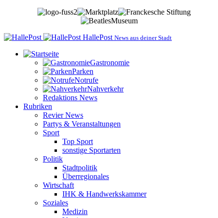
HallePost
News aus deiner Stadt
Gastronomie
Parken
Notrufe
Nahverkehr
Redaktions News
Rubriken
Revier News
Partys & Veranstaltungen
Sport
Top Sport
sonstige Sportarten
Politik
Stadtpolitik
Überregionales
Wirtschaft
IHK & Handwerkskammer
Soziales
Medizin