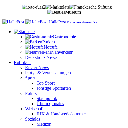
HallePost
News aus deiner Stadt
Gastronomie
Parken
Notrufe
Nahverkehr
Redaktions News
Rubriken
Revier News
Partys & Veranstaltungen
Sport
Top Sport
sonstige Sportarten
Politik
Stadtpolitik
Überregionales
Wirtschaft
IHK & Handwerkskammer
Soziales
Medizin