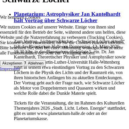
Planetarium: Astrophysiker Jan Kantelhardt
Wir benutzen Cookies
hält Vortrag über Schwarze Löcher
Wir nutzen Cookies auf unserer Website. Einige von ihnen sind
essenziell für den Betrieb der Seite, während andere uns helfen, diese
Website und die Nutzererfahrung zu verbessern (Tracking Cookies).
Zum Vortrag „Lichtverschlucker – Schwarze Löcher aktuell“
Sie können selbst entscheiden, ob Sie die Cookies zulassen möchten.
lädt das Planetarium Halle am Donnerstag, 12. März 2026,
Bitte beachten Sie, dass bei einer Ablehnung womöglich nicht mehr
18.30 Uhr, in das Planetarium, Holzplatz 5, ein. Dr. Jan
alle Funktionalitäten der Seite zur Verfügung stehen.
Kantelhardt, Theoretischer Physiker und Astrophysiker sowie
Dozent an der Martin-Luther-Universität Halle-Wittenberg
Akzeptieren
Ablehnen
führt in seinem etwa einstündigen Vortrag zu den Schwarzen
Impressum
Löchern in die Physik des Lichts und der Raumzeit ein, von
ihren historischen Anfängen bis zu aktuellen Entdeckungen.
Der Vortrag geht auch der Frage nach, wie Schwarze Löcher
als Motor von Doppelsternen und Quasaren wirken und
welche Rolle dabei die Dunkle Materie spielt.
Tickets für die Veranstaltung, die im Rahmen des Kulturellen
Themenjahres 2026 „Stadt. Licht. Leben. Energie“ stattfindet,
gibt es unter www.planetarium-halle.de oder an der
Planetariumskasse.