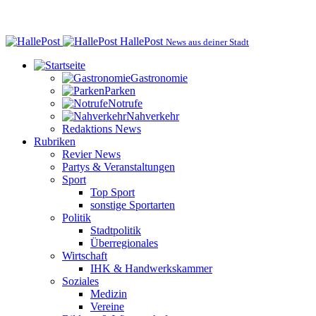
HallePost
News aus deiner Stadt
Gastronomie
Parken
Notrufe
Nahverkehr
Redaktions News
Rubriken
Revier News
Partys & Veranstaltungen
Sport
Top Sport
sonstige Sportarten
Politik
Stadtpolitik
Überregionales
Wirtschaft
IHK & Handwerkskammer
Soziales
Medizin
Vereine