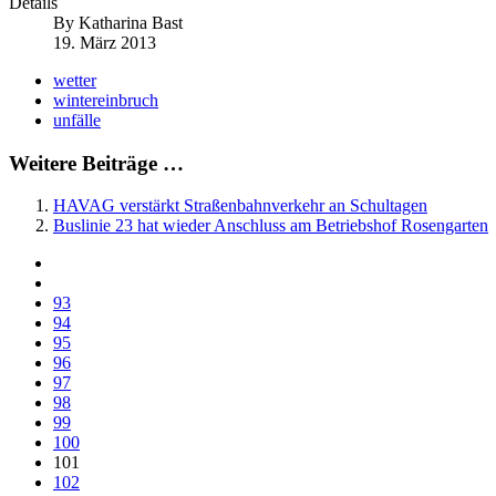
Details
By
Katharina Bast
19. März 2013
wetter
wintereinbruch
unfälle
Weitere Beiträge …
HAVAG verstärkt Straßenbahnverkehr an Schultagen
Buslinie 23 hat wieder Anschluss am Betriebshof Rosengarten
93
94
95
96
97
98
99
100
101
102