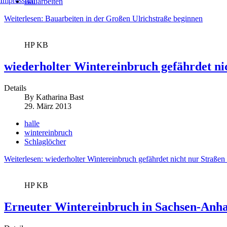
Impressum
Bauarbeiten
Weiterlesen: Bauarbeiten in der Großen Ulrichstraße beginnen
HP KB
wiederholter Wintereinbruch gefährdet n
Details
By
Katharina Bast
29. März 2013
halle
wintereinbruch
Schlaglöcher
Weiterlesen: wiederholter Wintereinbruch gefährdet nicht nur Straße
HP KB
Erneuter Wintereinbruch in Sachsen-Anha