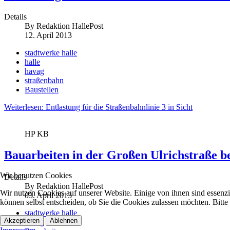
Details
By
Redaktion HallePost
12. April 2013
stadtwerke halle
halle
havag
straßenbahn
Baustellen
Weiterlesen: Entlastung für die Straßenbahnlinie 3 in Sicht
HP KB
Bauarbeiten in der Großen Ulrichstraße b
Wir benutzen Cookies
Details
By
Redaktion HallePost
Wir nutzen Cookies auf unserer Website. Einige von ihnen sind essenzi
03. April 2013
können selbst entscheiden, ob Sie die Cookies zulassen möchten. Bitte
stadtwerke halle
Akzeptieren
Ablehnen
havag