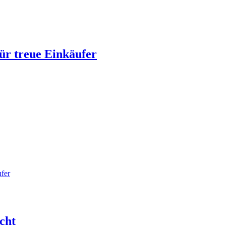
ür treue Einkäufer
ufer
icht