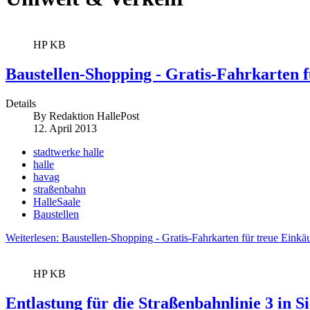
HP KB
Baustellen-Shopping - Gratis-Fahrkarten f
Details
By
Redaktion HallePost
12. April 2013
stadtwerke halle
halle
havag
straßenbahn
HalleSaale
Baustellen
Weiterlesen: Baustellen-Shopping - Gratis-Fahrkarten für treue Einkä
HP KB
Entlastung für die Straßenbahnlinie 3 in S