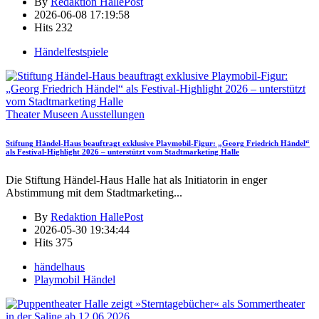
By
Redaktion HallePost
2026-06-08 17:19:58
Hits
232
Händelfestspiele
Theater Museen Ausstellungen
Stiftung Händel-Haus beauftragt exklusive Playmobil-Figur: „Georg Friedrich Händel“
als Festival-Highlight 2026 – unterstützt vom Stadtmarketing Halle
Die Stiftung Händel-Haus Halle hat als Initiatorin in enger
Abstimmung mit dem Stadtmarketing
...
By
Redaktion HallePost
2026-05-30 19:34:44
Hits
375
händelhaus
Playmobil Händel