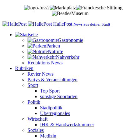
HallePost
News aus deiner Stadt
Gastronomie
Parken
Notrufe
Nahverkehr
Redaktions News
Rubriken
Revier News
Partys & Veranstaltungen
Sport
Top Sport
sonstige Sportarten
Politik
Stadtpolitik
Überregionales
Wirtschaft
IHK & Handwerkskammer
Soziales
Medizin