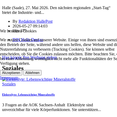
Halle (Saale), 27. Mai 2026. Den nächsten regionalen „Start-Tag“
bietet die Industrie- und
...
By
Redaktion HallePost
2026-05-27 09:14:03
Hits
379
Wir benutzen Cookies
IHK Halle Dessau
Wir nutzen Cookies auf unserer Website. Einige von ihnen sind essenzie
den Betrieb der Seite, während andere uns helfen, diese Website und d
Nutzererfahrung zu verbessern (Tracking Cookies). Sie können selbst
entscheiden, ob Sie die Cookies zulassen möchten. Bitte beachten Sie, 
Hier könnte Ihre Werbung stehen
bei einer Ablehnung womöglich nicht mehr alle Funktionalitäten der Se
Verfügung stehen.
Soziales
Akzeptieren
Ablehnen
Impressum
Soziales
Elektrolyte: Lebenswichtige Mineralstoffe
3 Fragen an die AOK Sachsen-Anhalt Elektrolyte sind
unverzichtbar für viele Körperfunktionen. Sie unterstützen
...