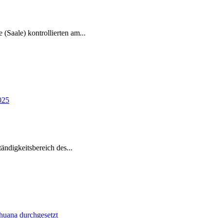
e (Saale) kontrollierten am
...
tändigkeitsbereich des
...