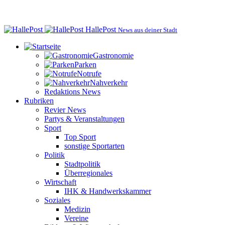
HallePost
News aus deiner Stadt
Gastronomie
Parken
Notrufe
Nahverkehr
Redaktions News
Rubriken
Revier News
Partys & Veranstaltungen
Sport
Top Sport
sonstige Sportarten
Politik
Stadtpolitik
Überregionales
Wirtschaft
IHK & Handwerkskammer
Soziales
Medizin
Vereine