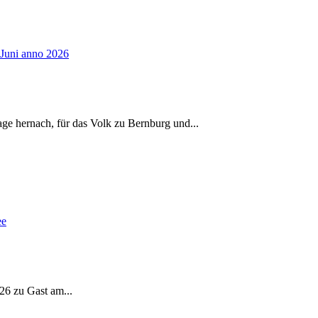
age hernach, für das Volk zu Bernburg und
...
026 zu Gast am
...