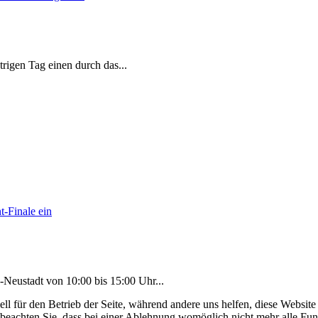
strigen Tag einen durch das
...
-Neustadt von 10:00 bis 15:00 Uhr
...
ell für den Betrieb der Seite, während andere uns helfen, diese Websit
 beachten Sie, dass bei einer Ablehnung womöglich nicht mehr alle Funk