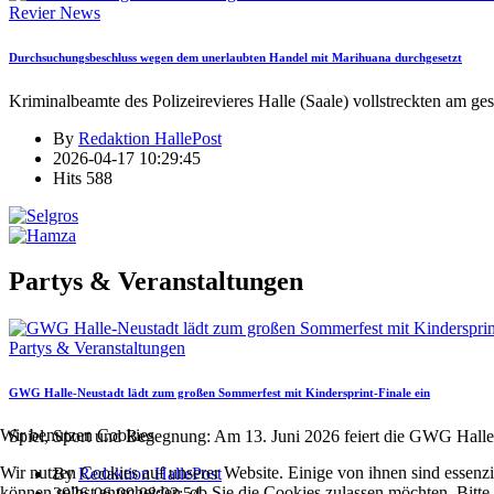
Revier News
Durchsuchungsbeschluss wegen dem unerlaubten Handel mit Marihuana durchgesetzt
Kriminalbeamte des Polizeirevieres Halle (Saale) vollstreckten am ge
By
Redaktion HallePost
2026-04-17 10:29:45
Hits
588
Partys & Veranstaltungen
Partys & Veranstaltungen
GWG Halle-Neustadt lädt zum großen Sommerfest mit Kindersprint-Finale ein
Wir benutzen Cookies
Spiel, Sport und Begegnung: Am 13. Juni 2026 feiert die GWG Halle
Wir nutzen Cookies auf unserer Website. Einige von ihnen sind essenzi
By
Redaktion HallePost
können selbst entscheiden, ob Sie die Cookies zulassen möchten. Bitte
2026-06-09 08:03:54