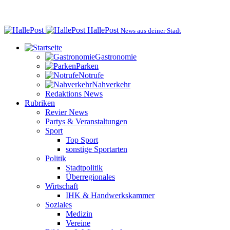
HallePost
News aus deiner Stadt
Gastronomie
Parken
Notrufe
Nahverkehr
Redaktions News
Rubriken
Revier News
Partys & Veranstaltungen
Sport
Top Sport
sonstige Sportarten
Politik
Stadtpolitik
Überregionales
Wirtschaft
IHK & Handwerkskammer
Soziales
Medizin
Vereine