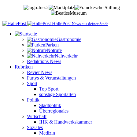
HallePost
News aus deiner Stadt
Gastronomie
Parken
Notrufe
Nahverkehr
Redaktions News
Rubriken
Revier News
Partys & Veranstaltungen
Sport
Top Sport
sonstige Sportarten
Politik
Stadtpolitik
Überregionales
Wirtschaft
IHK & Handwerkskammer
Soziales
Medizin