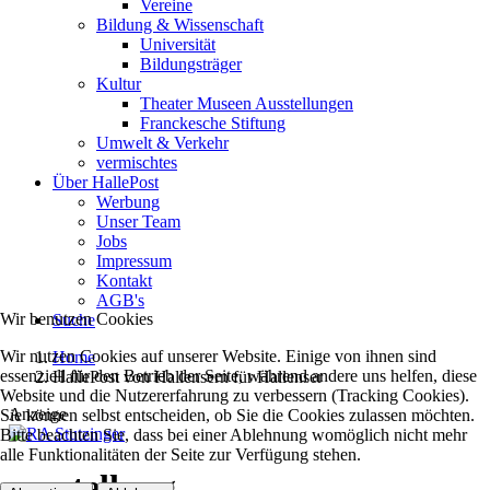
Vereine
Bildung & Wissenschaft
Universität
Bildungsträger
Kultur
Theater Museen Ausstellungen
Franckesche Stiftung
Umwelt & Verkehr
vermischtes
Über HallePost
Werbung
Unser Team
Jobs
Impressum
Kontakt
AGB's
Wir benutzen Cookies
Suche
Wir nutzen Cookies auf unserer Website. Einige von ihnen sind
Home
essenziell für den Betrieb der Seite, während andere uns helfen, diese
HallePost von Hallensern für Hallenser
Website und die Nutzererfahrung zu verbessern (Tracking Cookies).
Anzeige
Sie können selbst entscheiden, ob Sie die Cookies zulassen möchten.
Bitte beachten Sie, dass bei einer Ablehnung womöglich nicht mehr
alle Funktionalitäten der Seite zur Verfügung stehen.
ausstellung