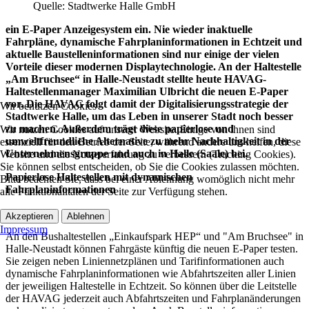
Quelle: Stadtwerke Halle GmbH
ein E-Paper Anzeigesystem ein. Nie wieder inaktuelle
Fahrpläne, dynamische Fahrplaninformationen in Echtzeit und
aktuelle Baustelleninformationen sind nur einige der vielen
Vorteile dieser modernen Displaytechnologie. An der Haltestelle
„Am Bruchsee“ in Halle-Neustadt stellte heute HAVAG-
Haltestellenmanager Maximilian Ulbricht die neuen E-Paper
vor. Die HAVAG folgt damit der Digitalisierungsstrategie der
Wir benutzen Cookies
Stadtwerke Halle, um das Leben in unserer Stadt noch besser
zu machen. Außerdem trägt diese papierlose und
Wir nutzen Cookies auf unserer Website. Einige von ihnen sind
umweltfreundliche Alternative zu mehr Nachhaltigkeit in der
essenziell für den Betrieb der Seite, während andere uns helfen, diese
Unternehmensgruppe und auch in Halle (Saale) bei.
Website und die Nutzererfahrung zu verbessern (Tracking Cookies).
Sie können selbst entscheiden, ob Sie die Cookies zulassen möchten.
Papierlose Haltestellen mit dynamischen
Bitte beachten Sie, dass bei einer Ablehnung womöglich nicht mehr
Fahrplaninformationen
alle Funktionalitäten der Seite zur Verfügung stehen.
Akzeptieren
Ablehnen
Impressum
An den Bushaltestellen „Einkaufspark HEP“ und "Am Bruchsee" in
Halle-Neustadt können Fahrgäste künftig die neuen E-Paper testen.
Sie zeigen neben Liniennetzplänen und Tarifinformationen auch
dynamische Fahrplaninformationen wie Abfahrtszeiten aller Linien
der jeweiligen Haltestelle in Echtzeit. So können über die Leitstelle
der HAVAG jederzeit auch Abfahrtszeiten und Fahrplanänderungen