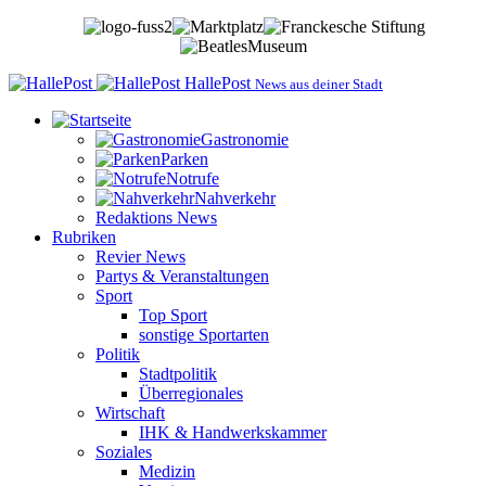
HallePost
News aus deiner Stadt
Gastronomie
Parken
Notrufe
Nahverkehr
Redaktions News
Rubriken
Revier News
Partys & Veranstaltungen
Sport
Top Sport
sonstige Sportarten
Politik
Stadtpolitik
Überregionales
Wirtschaft
IHK & Handwerkskammer
Soziales
Medizin