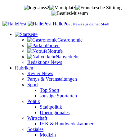
HallePost
News aus deiner Stadt
Gastronomie
Parken
Notrufe
Nahverkehr
Redaktions News
Rubriken
Revier News
Partys & Veranstaltungen
Sport
Top Sport
sonstige Sportarten
Politik
Stadtpolitik
Überregionales
Wirtschaft
IHK & Handwerkskammer
Soziales
Medizin