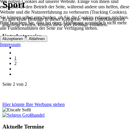
Wir nutzen Cookies auf unserer Website. Einige von ihnen sind
Sport
essenziell für den Betrieb der Seite, während andere uns helfen, diese
Website und die Nutzererfahrung zu verbessern (Tracking Cookies).
Sie können selbst entscheiden, ob Sie die Cookies zulassen möchten.
Es gibt keine Beiträge in dieser Kategorie. Wenn Unterkategorien
Bitte beachten Sie, dass bei einer Ablehnung womöglich nicht mehr
angezeigt werden, können diese aber Beiträge enthalten.
alle Funktionalitäten der Seite zur Verfügung stehen.
Unterkategorien
Akzeptieren
Ablehnen
Impressum
1
2
Seite 2 von 2
Hier könnte Ihre Werbung stehen
Aktuelle Termine