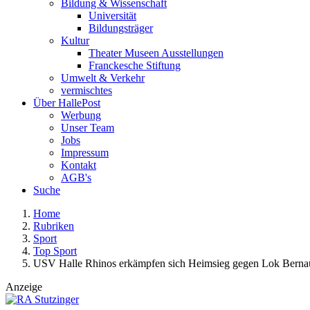
Bildung & Wissenschaft
Universität
Bildungsträger
Kultur
Theater Museen Ausstellungen
Franckesche Stiftung
Umwelt & Verkehr
vermischtes
Über HallePost
Werbung
Unser Team
Jobs
Impressum
Kontakt
AGB's
Suche
Home
Rubriken
Sport
Top Sport
USV Halle Rhinos erkämpfen sich Heimsieg gegen Lok Bernau
Anzeige