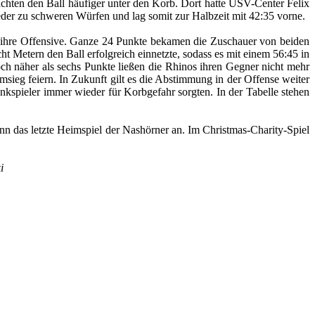
chten den Ball häufiger unter den Korb. Dort hatte USV-Center Felix
eder zu schweren Würfen und lag somit zur Halbzeit mit 42:35 vorne.
er ihre Offensive. Ganze 24 Punkte bekamen die Zuschauer von beiden
 Metern den Ball erfolgreich einnetzte, sodass es mit einem 56:45 in
ch näher als sechs Punkte ließen die Rhinos ihren Gegner nicht mehr
ieg feiern. In Zukunft gilt es die Abstimmung in der Offense weiter
nkspieler immer wieder für Korbgefahr sorgten. In der Tabelle stehen
 das letzte Heimspiel der Nashörner an. Im Christmas-Charity-Spiel
i