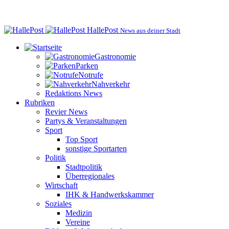
HallePost
News aus deiner Stadt
Gastronomie
Parken
Notrufe
Nahverkehr
Redaktions News
Rubriken
Revier News
Partys & Veranstaltungen
Sport
Top Sport
sonstige Sportarten
Politik
Stadtpolitik
Überregionales
Wirtschaft
IHK & Handwerkskammer
Soziales
Medizin
Vereine