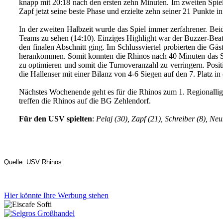
knapp mit 20:18 nach den ersten zehn Minuten. Im zweiten Spie
Zapf jetzt seine beste Phase und erzielte zehn seiner 21 Punkte
In der zweiten Halbzeit wurde das Spiel immer zerfahrener. Be
Teams zu sehen (14:10). Einziges Highlight war der Buzzer-Beate
den finalen Abschnitt ging. Im Schlussviertel probierten die G
herankommen. Somit konnten die Rhinos nach 40 Minuten das Spie
zu optimieren und somit die Turnoveranzahl zu verringern. Posi
die Hallenser mit einer Bilanz von 4-6 Siegen auf den 7. Platz in
Nächstes Wochenende geht es für die Rhinos zum 1. Regionallig
treffen die Rhinos auf die BG Zehlendorf.
Für den USV spielten
:
Pelaj (30), Zapf (21), Schreiber (8), N
Quelle: USV Rhinos
Hier könnte Ihre Werbung stehen