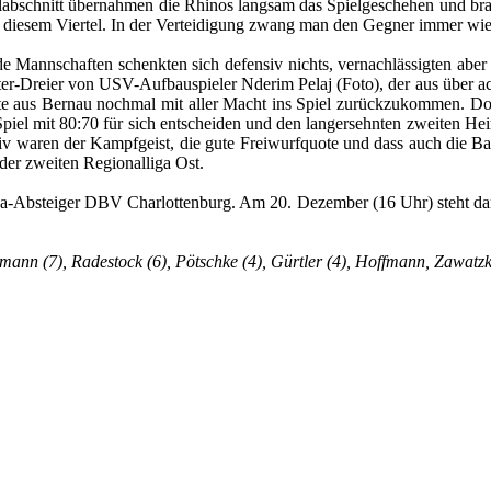
labschnitt übernahmen die Rhinos langsam das Spielgeschehen und bra
 in diesem Viertel. In der Verteidigung zwang man den Gegner immer wi
ide Mannschaften schenkten sich defensiv nichts, vernachlässigten ab
r-Dreier von USV-Aufbauspieler Nderim Pelaj (Foto), der aus über acht
äste aus Bernau nochmal mit aller Macht ins Spiel zurückzukommen. Do
l mit 80:70 für sich entscheiden und den langersehnten zweiten Heims
tiv waren der Kampfgeist, die gute Freiwurfquote und dass auch die Ba
 der zweiten Regionalliga Ost.
a-Absteiger DBV Charlottenburg. Am 20. Dezember (16 Uhr) steht dann
eumann (7), Radestock (6), Pötschke (4), Gürtler (4), Hoffmann, Zawatzk