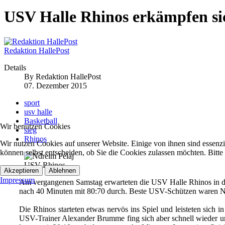
USV Halle Rhinos erkämpfen si
Redaktion HallePost
Details
By
Redaktion HallePost
07. Dezember 2015
sport
usv halle
Basketball
Wir benutzen Cookies
sieg
Rhinos
Wir nutzen Cookies auf unserer Website. Einige von ihnen sind essenzi
können selbst entscheiden, ob Sie die Cookies zulassen möchten. Bitte
USV Rhinos
Akzeptieren
Ablehnen
Impressum
Am vergangenen Samstag erwarteten die USV Halle Rhinos in der 
nach 40 Minuten mit 80:70 durch. Beste USV-Schützen waren Nd
Die Rhinos starteten etwas nervös ins Spiel und leisteten sich
USV-Trainer Alexander Brumme fing sich aber schnell wieder und 