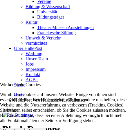
Vereine
Bildung & Wissenschaft
Universität
Bildungsträger
Kultur
Theater Museen Ausstellungen
Franckesche Stiftung
Umwelt & Verkehr
vermischtes
Über HallePost
Werbung
Unser Team
Jobs
Impressum
Kontakt
AGB's
Wir benutzen Cookies
Suche
Wir nutzen Cookies auf unserer Website. Einige von ihnen sind
Home
essenziell für den Betrieb der Seite, während andere uns helfen, diese
HallePost von Hallensern für Hallenser
Website und die Nutzererfahrung zu verbessern (Tracking Cookies).
Anzeige
Sie können selbst entscheiden, ob Sie die Cookies zulassen möchten.
Bitte beachten Sie, dass bei einer Ablehnung womöglich nicht mehr
alle Funktionalitäten der Seite zur Verfügung stehen.
Black Dragons