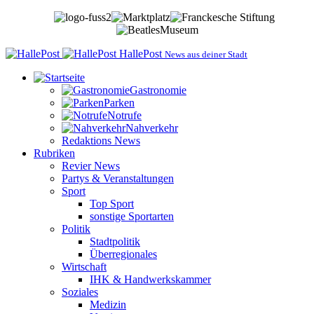
HallePost
News aus deiner Stadt
Gastronomie
Parken
Notrufe
Nahverkehr
Redaktions News
Rubriken
Revier News
Partys & Veranstaltungen
Sport
Top Sport
sonstige Sportarten
Politik
Stadtpolitik
Überregionales
Wirtschaft
IHK & Handwerkskammer
Soziales
Medizin