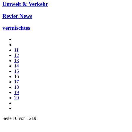
Umwelt & Verkehr
Revier News
vermischtes
11
12
13
14
15
16
17
18
19
20
Seite 16 von 1219