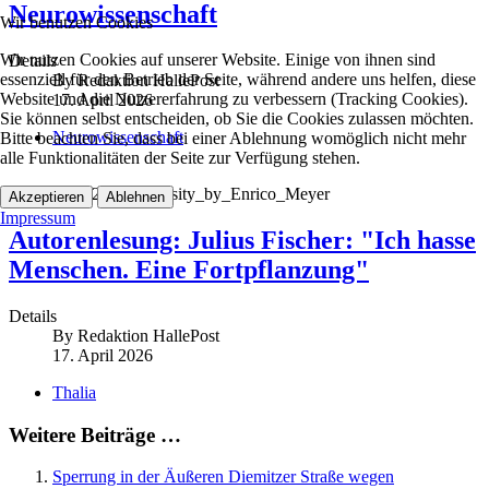
Neurowissenschaft
Wir benutzen Cookies
Wir nutzen Cookies auf unserer Website. Einige von ihnen sind
Details
essenziell für den Betrieb der Seite, während andere uns helfen, diese
By
Redaktion HallePost
Website und die Nutzererfahrung zu verbessern (Tracking Cookies).
17. April 2026
Sie können selbst entscheiden, ob Sie die Cookies zulassen möchten.
Neurowissenschaft
Bitte beachten Sie, dass bei einer Ablehnung womöglich nicht mehr
alle Funktionalitäten der Seite zur Verfügung stehen.
Julius2023 Divörsity_by_Enrico_Meyer
Akzeptieren
Ablehnen
Impressum
Autorenlesung: Julius Fischer: "Ich hasse
Menschen. Eine Fortpflanzung"
Details
By
Redaktion HallePost
17. April 2026
Thalia
Weitere Beiträge …
Sperrung in der Äußeren Diemitzer Straße wegen