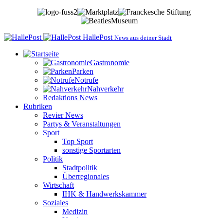
HallePost
News aus deiner Stadt
Gastronomie
Parken
Notrufe
Nahverkehr
Redaktions News
Rubriken
Revier News
Partys & Veranstaltungen
Sport
Top Sport
sonstige Sportarten
Politik
Stadtpolitik
Überregionales
Wirtschaft
IHK & Handwerkskammer
Soziales
Medizin