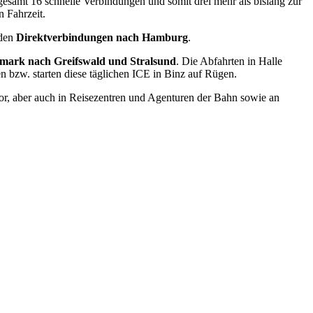
gesamt 16 schnelle Verbindungen und somit drei mehr als bislang zur
n Fahrzeit.
nden
Direktverbindungen nach Hamburg
.
rmark nach Greifswald und Stralsund
. Die Abfahrten in Halle
 bzw. starten diese täglichen ICE in Binz auf Rügen.
r, aber auch in Reisezentren und Agenturen der Bahn sowie an