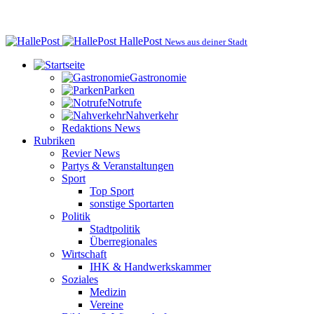
HallePost
News aus deiner Stadt
Gastronomie
Parken
Notrufe
Nahverkehr
Redaktions News
Rubriken
Revier News
Partys & Veranstaltungen
Sport
Top Sport
sonstige Sportarten
Politik
Stadtpolitik
Überregionales
Wirtschaft
IHK & Handwerkskammer
Soziales
Medizin
Vereine