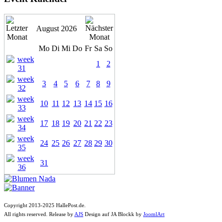
August 2026
Mo
Di
Mi
Do
Fr
Sa
So
1
2
3
4
5
6
7
8
9
10
11
12
13
14
15
16
17
18
19
20
21
22
23
24
25
26
27
28
29
30
31
Copyright 2013-2025 HallePost.de.
All rights reserved. Release by
AJS
Design auf JA Blockk by
JoomlArt