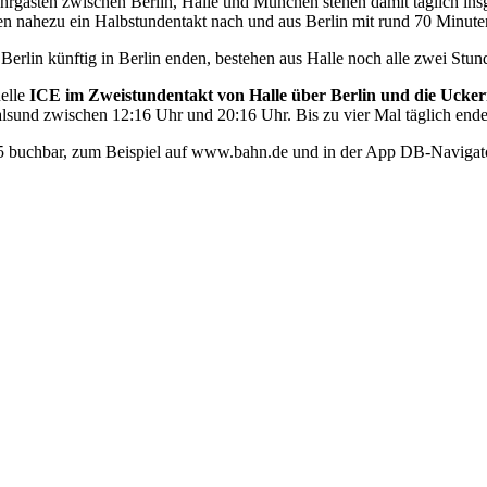
Fahrgästen zwischen Berlin, Halle und München stehen damit täglich ins
ien nahezu ein Halbstundentakt nach und aus Berlin mit rund 70 Minute
rlin künftig in Berlin enden, bestehen aus Halle noch alle zwei Stu
elle
ICE im Zweistundentakt von Halle über Berlin und die Ucke
lsund zwischen 12:16 Uhr und 20:16 Uhr. Bis zu vier Mal täglich enden
5 buchbar, zum Beispiel auf www.bahn.de und in der App DB-Navigato