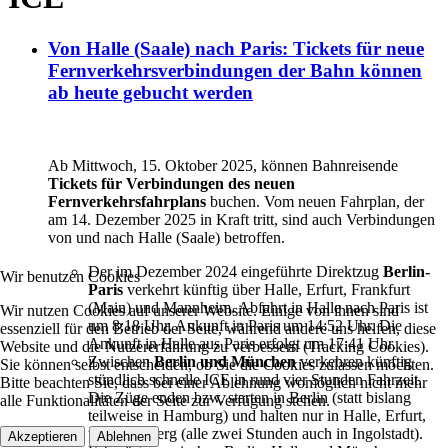
Von Halle (Saale) nach Paris: Tickets für neue
Fernverkehrsverbindungen der Bahn können
ab heute gebucht werden
Ab Mittwoch, 15. Oktober 2025, können Bahnreisende
Tickets für Verbindungen des neuen
Fernverkehrsfahrplans
buchen. Vom neuen Fahrplan, der
am 14. Dezember 2025 in Kraft tritt, sind auch Verbindungen
von und nach Halle (Saale) betroffen.
Der im Dezember 2024 eingeführte Direktzug
Berlin-
Wir benutzen Cookies
Paris
verkehrt künftig über Halle, Erfurt, Frankfurt
(Main) und Mannheim. Abfahrt in Halle nach Paris ist
Wir nutzen Cookies auf unserer Website. Einige von ihnen sind
um 8:18 Uhr, Ankunft in Paris um 14:52 Uhr. Die
essenziell für den Betrieb der Seite, während andere uns helfen, diese
Ankunft in Halle aus Paris erfolgt um 17:41 Uhr.
Website und die Nutzererfahrung zu verbessern (Tracking Cookies).
Zwischen
Berlin und München
verkehren künftig
Sie können selbst entscheiden, ob Sie die Cookies zulassen möchten.
stündlich schnelle ICE in rund vier Stunden Fahrzeit.
Bitte beachten Sie, dass bei einer Ablehnung womöglich nicht mehr
Die Züge enden bzw. starten in Berlin (statt bislang
alle Funktionalitäten der Seite zur Verfügung stehen.
teilweise in Hamburg) und halten nur in Halle, Erfurt,
und Nürnberg (alle zwei Stunden auch in Ingolstadt).
Akzeptieren
Ablehnen