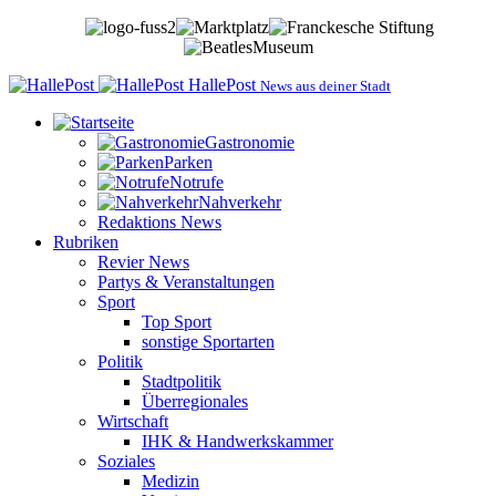
HallePost
News aus deiner Stadt
Gastronomie
Parken
Notrufe
Nahverkehr
Redaktions News
Rubriken
Revier News
Partys & Veranstaltungen
Sport
Top Sport
sonstige Sportarten
Politik
Stadtpolitik
Überregionales
Wirtschaft
IHK & Handwerkskammer
Soziales
Medizin