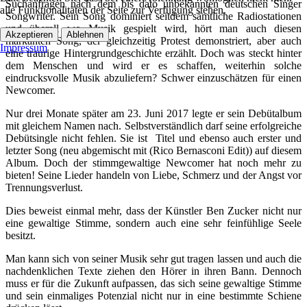
Suchanfragen nach dem bis dato unbekannten deutschen Singer
alle Funktionalitäten der Seite zur Verfügung stehen.
Songwriter. Sein Song dominiert seitdem sämtliche Radiostationen
und überall wo Musik gespielt wird, hört man auch diesen
Akzeptieren
Ablehnen
markanten Song, der gleichzeitig Protest demonstriert, aber auch
Impressum
eine traurige Hintergrundgeschichte erzählt. Doch was steckt hinter
dem Menschen und wird er es schaffen, weiterhin solche
eindrucksvolle Musik abzuliefern? Schwer einzuschätzen für einen
Newcomer.
Nur drei Monate später am 23. Juni 2017 legte er sein Debütalbum
mit gleichem Namen nach. Selbstverständlich darf seine erfolgreiche
Debütsingle nicht fehlen. Sie ist Titel und ebenso auch erster und
letzter Song (neu abgemischt mit (Rico Bernasconi Edit)) auf diesem
Album. Doch der stimmgewaltige Newcomer hat noch mehr zu
bieten! Seine Lieder handeln von Liebe, Schmerz und der Angst vor
Trennungsverlust.
Dies beweist einmal mehr, dass der Künstler Ben Zucker nicht nur
eine gewaltige Stimme, sondern auch eine sehr feinfühlige Seele
besitzt.
Man kann sich von seiner Musik sehr gut tragen lassen und auch die
nachdenklichen Texte ziehen den Hörer in ihren Bann. Dennoch
muss er für die Zukunft aufpassen, das sich seine gewaltige Stimme
und sein einmaliges Potenzial nicht nur in eine bestimmte Schiene