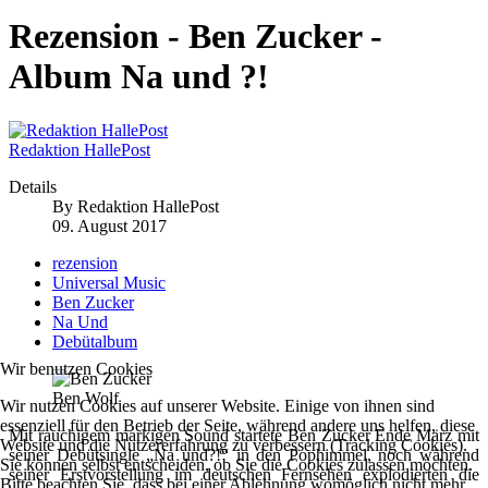
Rezension - Ben Zucker -
Album Na und ?!
Redaktion HallePost
Details
By
Redaktion HallePost
09. August 2017
rezension
Universal Music
Ben Zucker
Na Und
Debütalbum
Wir benutzen Cookies
Ben Wolf
Wir nutzen Cookies auf unserer Website. Einige von ihnen sind
essenziell für den Betrieb der Seite, während andere uns helfen, diese
Mit rauchigem markigen Sound startete Ben Zucker Ende März mit
Website und die Nutzererfahrung zu verbessern (Tracking Cookies).
seiner Debütsingle „Na und?!“ in den Pophimmel, noch während
Sie können selbst entscheiden, ob Sie die Cookies zulassen möchten.
seiner Erstvorstellung im deutschen Fernsehen explodierten die
Bitte beachten Sie, dass bei einer Ablehnung womöglich nicht mehr