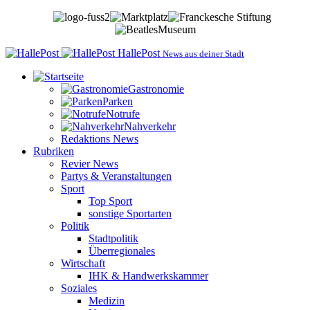
HallePost
News aus deiner Stadt
Gastronomie
Parken
Notrufe
Nahverkehr
Redaktions News
Rubriken
Revier News
Partys & Veranstaltungen
Sport
Top Sport
sonstige Sportarten
Politik
Stadtpolitik
Überregionales
Wirtschaft
IHK & Handwerkskammer
Soziales
Medizin