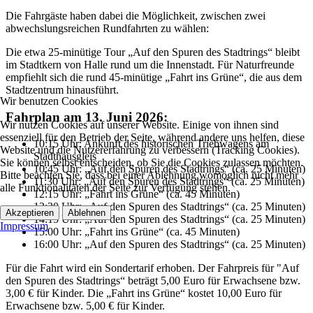
Die Fahrgäste haben dabei die Möglichkeit, zwischen zwei
abwechslungsreichen Rundfahrten zu wählen:
Die etwa 25-minütige Tour „Auf den Spuren des Stadtrings“ bleibt
im Stadtkern von Halle rund um die Innenstadt. Für Naturfreunde
empfiehlt sich die rund 45-minütige „Fahrt ins Grüne“, die aus dem
Stadtzentrum hinausführt.
Wir benutzen Cookies
Fahrplan am 13. Juni 2026:
Wir nutzen Cookies auf unserer Website. Einige von ihnen sind
essenziell für den Betrieb der Seite, während andere uns helfen, diese
10:15 Uhr: Ankunft des historischen Triebwagens am
Website und die Nutzererfahrung zu verbessern (Tracking Cookies).
Stadthausgleis
Sie können selbst entscheiden, ob Sie die Cookies zulassen möchten.
10:45 Uhr: „Auf den Spuren des Stadtrings“ (ca. 25 Minuten)
Bitte beachten Sie, dass bei einer Ablehnung womöglich nicht mehr
11:30 Uhr: „Auf den Spuren des Stadtrings“ (ca. 25 Minuten)
alle Funktionalitäten der Seite zur Verfügung stehen.
12:15 Uhr: „Fahrt ins Grüne“ (ca. 45 Minuten)
13:30 Uhr: „Auf den Spuren des Stadtrings“ (ca. 25 Minuten)
Akzeptieren
Ablehnen
14:15 Uhr: „Auf den Spuren des Stadtrings“ (ca. 25 Minuten)
Impressum
15:00 Uhr: „Fahrt ins Grüne“ (ca. 45 Minuten)
16:00 Uhr: „Auf den Spuren des Stadtrings“ (ca. 25 Minuten)
Für die Fahrt wird ein Sondertarif erhoben. Der Fahrpreis für "Auf
den Spuren des Stadtrings“ beträgt 5,00 Euro für Erwachsene bzw.
3,00 € für Kinder. Die „Fahrt ins Grüne“ kostet 10,00 Euro für
Erwachsene bzw. 5,00 € für Kinder.