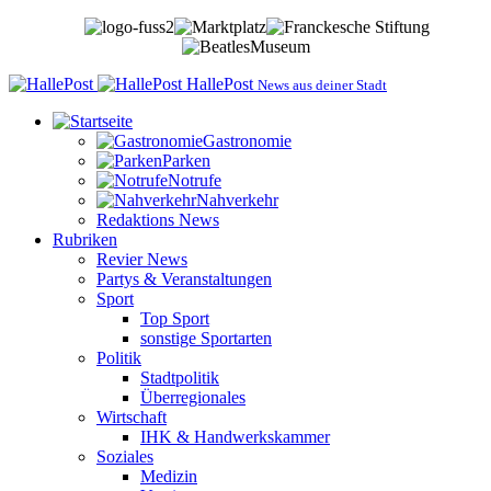
HallePost
News aus deiner Stadt
Gastronomie
Parken
Notrufe
Nahverkehr
Redaktions News
Rubriken
Revier News
Partys & Veranstaltungen
Sport
Top Sport
sonstige Sportarten
Politik
Stadtpolitik
Überregionales
Wirtschaft
IHK & Handwerkskammer
Soziales
Medizin