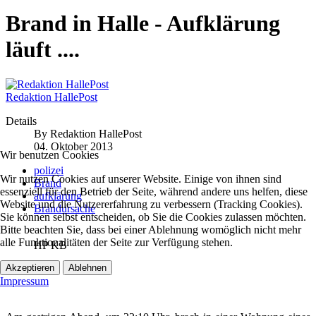
Brand in Halle - Aufklärung
läuft ....
Redaktion HallePost
Details
By
Redaktion HallePost
04. Oktober 2013
Wir benutzen Cookies
polizei
Wir nutzen Cookies auf unserer Website. Einige von ihnen sind
Brand
essenziell für den Betrieb der Seite, während andere uns helfen, diese
aufklärung
Website und die Nutzererfahrung zu verbessern (Tracking Cookies).
Brandursache
Sie können selbst entscheiden, ob Sie die Cookies zulassen möchten.
Bitte beachten Sie, dass bei einer Ablehnung womöglich nicht mehr
alle Funktionalitäten der Seite zur Verfügung stehen.
HP KB
Akzeptieren
Ablehnen
Brand
Impressum