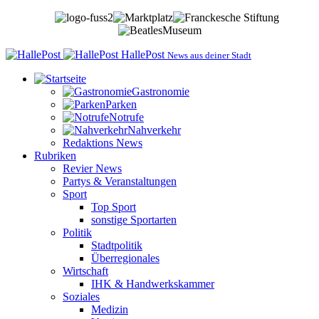
HallePost
News aus deiner Stadt
Gastronomie
Parken
Notrufe
Nahverkehr
Redaktions News
Rubriken
Revier News
Partys & Veranstaltungen
Sport
Top Sport
sonstige Sportarten
Politik
Stadtpolitik
Überregionales
Wirtschaft
IHK & Handwerkskammer
Soziales
Medizin