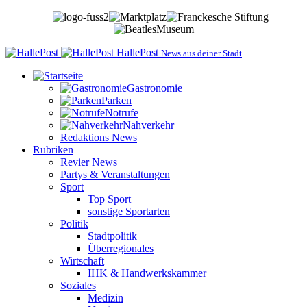
HallePost
News aus deiner Stadt
Gastronomie
Parken
Notrufe
Nahverkehr
Redaktions News
Rubriken
Revier News
Partys & Veranstaltungen
Sport
Top Sport
sonstige Sportarten
Politik
Stadtpolitik
Überregionales
Wirtschaft
IHK & Handwerkskammer
Soziales
Medizin