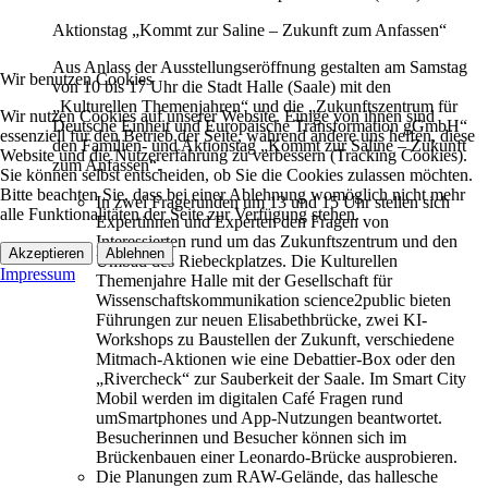
Aktionstag „Kommt zur Saline – Zukunft zum Anfassen“
Aus Anlass der Ausstellungseröffnung gestalten am Samstag
Wir benutzen Cookies
von 10 bis 17 Uhr die Stadt Halle (Saale) mit den
„Kulturellen Themenjahren“ und die „Zukunftszentrum für
Wir nutzen Cookies auf unserer Website. Einige von ihnen sind
Deutsche Einheit und Europäische Transformation gGmbH“
essenziell für den Betrieb der Seite, während andere uns helfen, diese
den Familien- und Aktionstag „Kommt zur Saline – Zukunft
Website und die Nutzererfahrung zu verbessern (Tracking Cookies).
zum Anfassen“.
Sie können selbst entscheiden, ob Sie die Cookies zulassen möchten.
Bitte beachten Sie, dass bei einer Ablehnung womöglich nicht mehr
In zwei Fragerunden um 13 und 15 Uhr stellen sich
alle Funktionalitäten der Seite zur Verfügung stehen.
Expertinnen und Experten den Fragen von
Interessierten rund um das Zukunftszentrum und den
Akzeptieren
Ablehnen
Umbau des Riebeckplatzes. Die Kulturellen
Impressum
Themenjahre Halle mit der Gesellschaft für
Wissenschaftskommunikation science2public bieten
Führungen zur neuen Elisabethbrücke, zwei KI-
Workshops zu Baustellen der Zukunft, verschiedene
Mitmach-Aktionen wie eine Debattier-Box oder den
„Rivercheck“ zur Sauberkeit der Saale. Im Smart City
Mobil werden im digitalen Café Fragen rund
umSmartphones und App-Nutzungen beantwortet.
Besucherinnen und Besucher können sich im
Brückenbauen einer Leonardo-Brücke ausprobieren.
Die Planungen zum RAW-Gelände, das hallesche