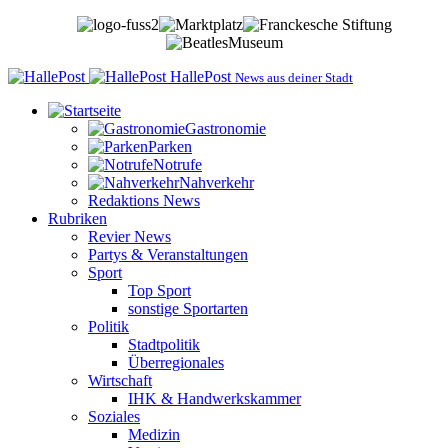
HallePost
News aus deiner Stadt
Gastronomie
Parken
Notrufe
Nahverkehr
Redaktions News
Rubriken
Revier News
Partys & Veranstaltungen
Sport
Top Sport
sonstige Sportarten
Politik
Stadtpolitik
Überregionales
Wirtschaft
IHK & Handwerkskammer
Soziales
Medizin