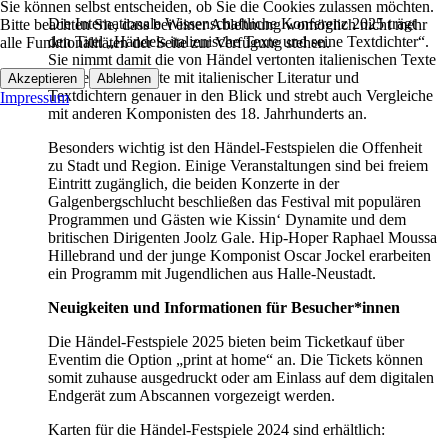
Sie können selbst entscheiden, ob Sie die Cookies zulassen möchten.
Die Internationale Wissenschaftliche Konferenz 2025 trägt
Bitte beachten Sie, dass bei einer Ablehnung womöglich nicht mehr
den Titel „Händels italienische Texte und seine Textdichter“.
alle Funktionalitäten der Seite zur Verfügung stehen.
Sie nimmt damit die von Händel vertonten italienischen Texte
und seine Kontakte mit italienischer Literatur und
Akzeptieren
Ablehnen
Textdichtern genauer in den Blick und strebt auch Vergleiche
Impressum
mit anderen Komponisten des 18. Jahrhunderts an.
Besonders wichtig ist den Händel-Festspielen die Offenheit
zu Stadt und Region. Einige Veranstaltungen sind bei freiem
Eintritt zugänglich, die beiden Konzerte in der
Galgenbergschlucht beschließen das Festival mit populären
Programmen und Gästen wie Kissin‘ Dynamite und dem
britischen Dirigenten Joolz Gale. Hip-Hoper Raphael Moussa
Hillebrand und der junge Komponist Oscar Jockel erarbeiten
ein Programm mit Jugendlichen aus Halle-Neustadt.
Neuigkeiten und Informationen für Besucher*innen
Die Händel-Festspiele 2025 bieten beim Ticketkauf über
Eventim die Option „print at home“ an. Die Tickets können
somit zuhause ausgedruckt oder am Einlass auf dem digitalen
Endgerät zum Abscannen vorgezeigt werden.
Karten für die Händel-Festspiele 2024 sind erhältlich: