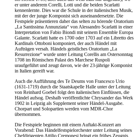
er unter anderem Corelli, Lotti und die beiden Scarlatti
kennenlernte. Dies war die Schule in der italienischen Musik,
mit der der junge Komponist sich auseinandersetzte. Die
Festspiele präsentieren daher das selten zu hörende Oratorium
„La Santissima Annunziata“ von Alessandro Scarlatti in einer
Interpretation von Fabio Biondi mit seinem Ensemble Europa
Galante. Scarlatti hatte es 1700 oder 1703 auf ein Libretto des
Kardinals Ottoboni komponiert, der auch Händel mit
Aufträgen versah. Händels geistliches Oratorium „La
Resurrezione“ wurde unter Leitung Corellis am Ostersonntag
1708 im Römischen Palast des Marchese Ruspoli
uraufgeführt und zeugt davon, wie der 23-jährige Komponist
in Italien gereift war.
Auch die Aufführung des Te Deums von Francesco Urio
(1631-1719) durch die Staatskapelle Halle unter der Leitung
von Reinhard Goebel folgt den italienischen Einflüssen, die
Händel aufsog. Deshalb veröffentlichte Chrysander das Werk
1902 in Leipzig als Supplement seiner Händel-Ausgabe.
Chorpart und Solopartien werden vom MDR-Chor
übernommen.
Die Festspiele beginnen mit einem Auftakt-Konzert am
Vorabend: Das Händelfestspielorchester unter Leitung seines
Chefdirigenten Attilio Cremonesi bringt ein frühes Zeugnis