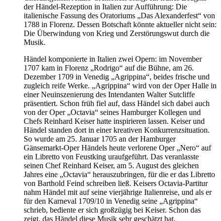
der Händel-Rezeption in Italien zur Aufführung: Die
italienische Fassung des Oratoriums „Das Alexanderfest“ von
1788 in Florenz. Dessen Botschaft könnte aktueller nicht sein:
Die Überwindung von Krieg und Zerstörungswut durch die
Musik.
Händel komponierte in Italien zwei Opern: im November
1707 kam in Florenz „Rodrigo“ auf die Bühne, am 26.
Dezember 1709 in Venedig „Agrippina“, beides frische und
zugleich reife Werke. „Agrippina“ wird von der Oper Halle in
einer Neuinszenierung des Intendanten Walter Sutcliffe
präsentiert. Schon früh fiel auf, dass Händel sich dabei auch
von der Oper „Octavia“ seines Hamburger Kollegen und
Chefs Reinhard Keiser hatte inspirieren lassen. Keiser und
Händel standen dort in einer kreativen Konkurrenzsituation.
So wurde am 25. Januar 1705 an der Hamburger
Gänsemarkt-Oper Händels heute verlorene Oper „Nero“ auf
ein Libretto von Feustking uraufgeführt. Das veranlasste
seinen Chef Reinhard Keiser, am 5. August des gleichen
Jahres eine „Octavia“ herauszubringen, für die er das Libretto
von Barthold Feind schreiben ließ. Keisers Octavia-Partitur
nahm Händel mit auf seine vierjährige Italienreise, und als er
für den Karneval 1709/10 in Venedig seine „Agrippina“
schrieb, bediente er sich großzügig bei Keiser. Schon das
zeigt, das Händel diese Musik sehr geschätzt hat.