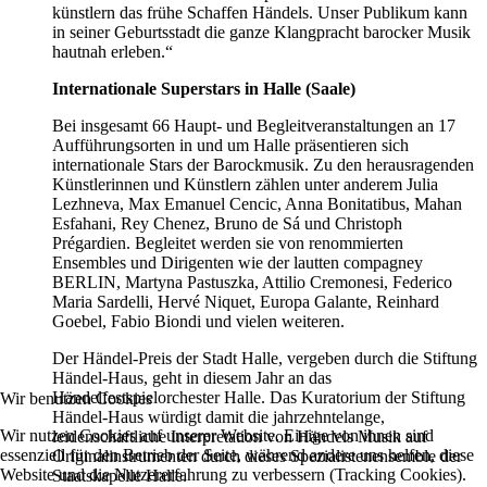
künstlern das frühe Schaffen Händels. Unser Publikum kann
in seiner Geburtsstadt die ganze Klangpracht barocker Musik
hautnah erleben.“
Internationale Superstars in Halle (Saale)
Bei insgesamt 66 Haupt- und Begleitveranstaltungen an 17
Aufführungsorten in und um Halle präsentieren sich
internationale Stars der Barockmusik. Zu den herausragenden
Künstlerinnen und Künstlern zählen unter anderem Julia
Lezhneva, Max Emanuel Cencic, Anna Bonitatibus, Mahan
Esfahani, Rey Chenez, Bruno de Sá und Christoph
Prégardien. Begleitet werden sie von renommierten
Ensembles und Dirigenten wie der lautten compagney
BERLIN, Martyna Pastuszka, Attilio Cremonesi, Federico
Maria Sardelli, Hervé Niquet, Europa Galante, Reinhard
Goebel, Fabio Biondi und vielen weiteren.
Der Händel-Preis der Stadt Halle, vergeben durch die Stiftung
Händel-Haus, geht in diesem Jahr an das
Händelfestspielorchester Halle. Das Kuratorium der Stiftung
Wir benutzen Cookies
Händel-Haus würdigt damit die jahrzehntelange,
Wir nutzen Cookies auf unserer Website. Einige von ihnen sind
leidenschaftliche Interpretation von Händels Musik auf
essenziell für den Betrieb der Seite, während andere uns helfen, diese
Originalinstrumenten durch dieses Spezialistenensemble der
Website und die Nutzererfahrung zu verbessern (Tracking Cookies).
Staatskapelle Halle.