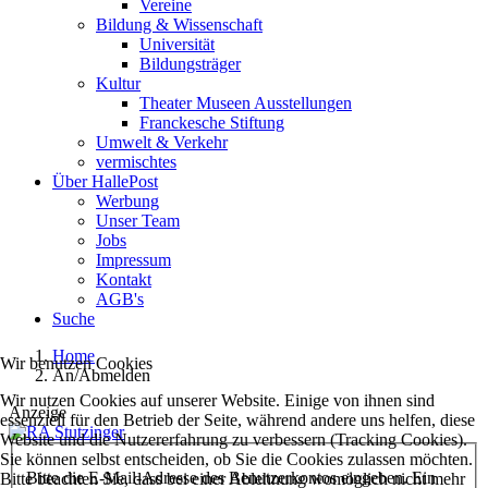
Vereine
Bildung & Wissenschaft
Universität
Bildungsträger
Kultur
Theater Museen Ausstellungen
Franckesche Stiftung
Umwelt & Verkehr
vermischtes
Über HallePost
Werbung
Unser Team
Jobs
Impressum
Kontakt
AGB's
Suche
Home
Wir benutzen Cookies
An/Abmelden
Wir nutzen Cookies auf unserer Website. Einige von ihnen sind
Anzeige
essenziell für den Betrieb der Seite, während andere uns helfen, diese
Website und die Nutzererfahrung zu verbessern (Tracking Cookies).
Sie können selbst entscheiden, ob Sie die Cookies zulassen möchten.
Bitte die E-Mail-Adresse des Benutzerkontos eingeben. Ein
Bitte beachten Sie, dass bei einer Ablehnung womöglich nicht mehr