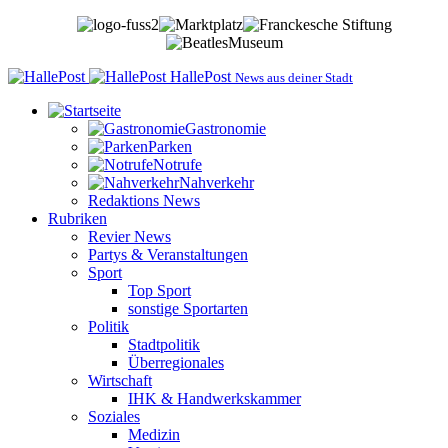
HallePost
News aus deiner Stadt
Gastronomie
Parken
Notrufe
Nahverkehr
Redaktions News
Rubriken
Revier News
Partys & Veranstaltungen
Sport
Top Sport
sonstige Sportarten
Politik
Stadtpolitik
Überregionales
Wirtschaft
IHK & Handwerkskammer
Soziales
Medizin