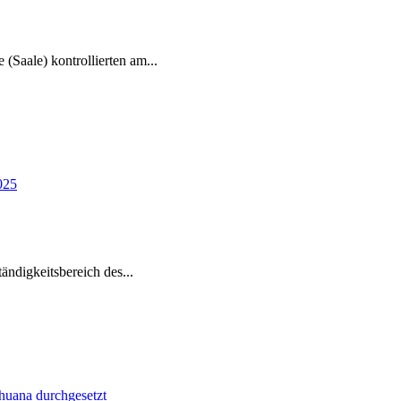
e (Saale) kontrollierten am
...
tändigkeitsbereich des
...