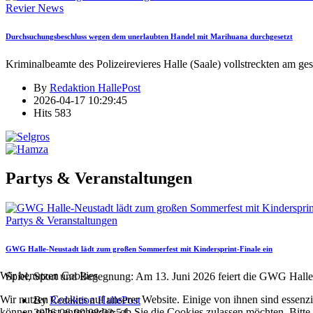
Revier News
Durchsuchungsbeschluss wegen dem unerlaubten Handel mit Marihuana durchgesetzt
Kriminalbeamte des Polizeirevieres Halle (Saale) vollstreckten am ge
By
Redaktion HallePost
2026-04-17 10:29:45
Hits
583
Partys & Veranstaltungen
Partys & Veranstaltungen
GWG Halle-Neustadt lädt zum großen Sommerfest mit Kindersprint-Finale ein
Wir benutzen Cookies
Spiel, Sport und Begegnung: Am 13. Juni 2026 feiert die GWG Halle
Wir nutzen Cookies auf unserer Website. Einige von ihnen sind essenzi
By
Redaktion HallePost
können selbst entscheiden, ob Sie die Cookies zulassen möchten. Bitte
2026-06-09 08:03:54