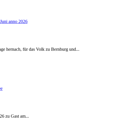
age hernach, für das Volk zu Bernburg und
...
026 zu Gast am
...