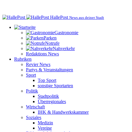
HallePost
News aus deiner Stadt
Gastronomie
Parken
Notrufe
Nahverkehr
Redaktions News
Rubriken
Revier News
Partys & Veranstaltungen
Sport
Top Sport
sonstige Sportarten
Politik
Stadtpolitik
Überregionales
Wirtschaft
IHK & Handwerkskammer
Soziales
Medizin
Vereine