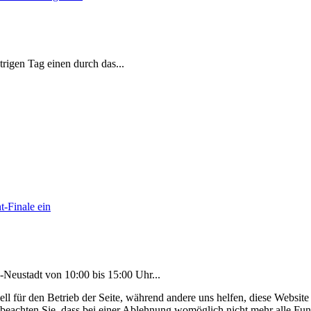
strigen Tag einen durch das
...
-Neustadt von 10:00 bis 15:00 Uhr
...
ell für den Betrieb der Seite, während andere uns helfen, diese Websit
 beachten Sie, dass bei einer Ablehnung womöglich nicht mehr alle Funk