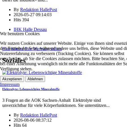
By
Redaktion HallePost
2026-05-27 09:14:03
Hits
394
IHK Halle Dessau
Wir benutzen Cookies
Wir nutzen Cookies auf unserer Website. Einige von ihnen sind essenzie
den Betrieb der Seite, während andere uns helfen, diese Website und d
Hier könnte Ihre Werbung stehen
Nutzererfahrung zu verbessern (Tracking Cookies). Sie können selbst
entscheiden, ob Sie die Cookies zulassen möchten. Bitte beachten Sie, 
Soziales
bei einer Ablehnung womöglich nicht mehr alle Funktionalitäten der Se
Verfügung stehen.
Soziales
Akzeptieren
Ablehnen
Impressum
Elektrolyte: Lebenswichtige Mineralstoffe
3 Fragen an die AOK Sachsen-Anhalt Elektrolyte sind
unverzichtbar für viele Körperfunktionen. Sie unterstützen
...
By
Redaktion HallePost
2026-08-06 08:37:12
Hits
64