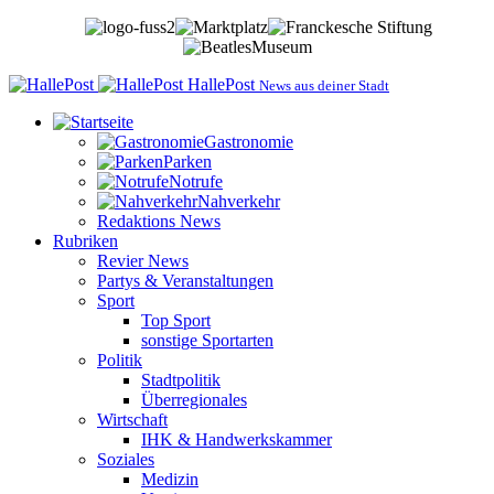
HallePost
News aus deiner Stadt
Gastronomie
Parken
Notrufe
Nahverkehr
Redaktions News
Rubriken
Revier News
Partys & Veranstaltungen
Sport
Top Sport
sonstige Sportarten
Politik
Stadtpolitik
Überregionales
Wirtschaft
IHK & Handwerkskammer
Soziales
Medizin